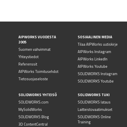
AIPWORKS VUODESTA
SOSIAALINEN MEDIA
2005
Tilaa AIPWorks uutiskirje
Suomen vahvimmat
AIPWorks Instagram
Yhteystiedot
AIPWorks LinkedIn
Referenssit
AIPWorks Youtube
AIPWorks Toimitusehdot
SOLIDWORKS Instagram
Tietosuojaseloste
SOLIDWORKS Youtube
SOLIDWORKS YHTEISÖ
SOLIDWORKS TUKI
SOLIDWORKS.com
SOLIDWORKS lataus
MySolidWorks
Laitteistovaatimukset
SOLIDWORKS Blog
SOLIDWORKS Online
Training
3D ContentCentral