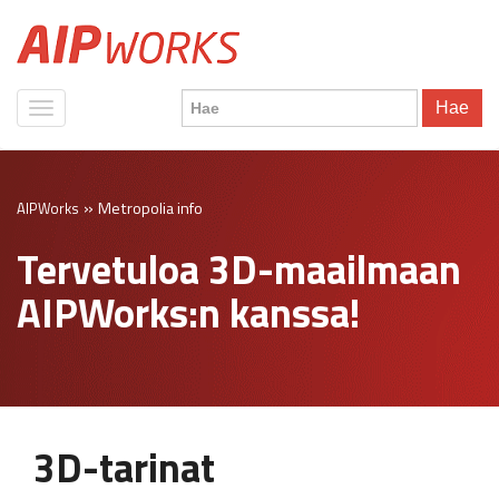
Hae
»
Metropolia info
AIPWorks
Tervetuloa 3D-maailmaan
AIPWorks:n kanssa!
3D-tarinat