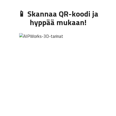
📱 Skannaa QR-koodi ja
hyppää mukaan!