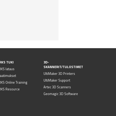
RKS TUKI
3D-
SKANNERIT/TULOSTIMET
KS lataus
UltiMaker 3D Printers
vaatimukset
UltiMaker Support
S Online Training
Artec 3D Scanners
KS Resource
Geomagic 3D Software