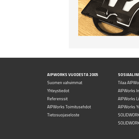
AIPWORKS VUODESTA 2005
SOSIAALIN
Suomen vahvimmat
Tilaa AIPWor
Yhteystiedot
AIPWorks I
Referenssit
AIPWorks Li
AIPWorks Toimitusehdot
AIPWorks Y
Tietosuojaseloste
SOLIDWORK
SOLIDWORK