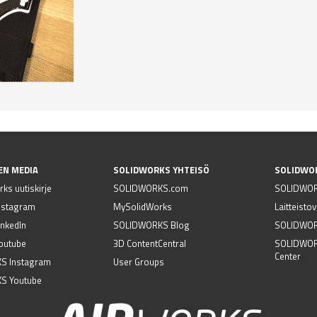
EN MEDIA
SOLIDWORKS YHTEISÖ
SOLIDWO
ks uutiskirje
SOLIDWORKS.com
SOLIDWOR
nstagram
MySolidWorks
Laitteisto
nkedIn
SOLIDWORKS Blog
SOLIDWORK
outube
3D ContentCentral
SOLIDWOR
Center
S Instagram
User Groups
S Youtube