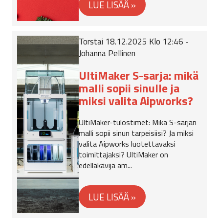
Torstai 18.12.2025 Klo 12:46 -
Johanna Pellinen
UltiMaker S-sarja: mikä
malli sopii sinulle ja
miksi valita Aipworks?
UltiMaker-tulostimet: Mikä S-sarjan
malli sopii sinun tarpeisiisi? Ja miksi
valita Aipworks luotettavaksi
toimittajaksi? UltiMaker on
edelläkävijä am...