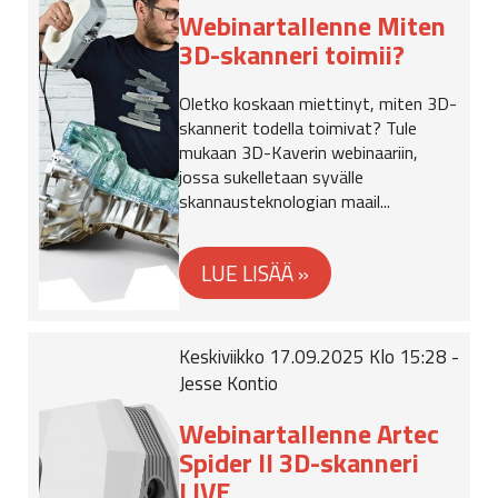
Webinartallenne Miten
3D-skanneri toimii?
Oletko koskaan miettinyt, miten 3D-
skannerit todella toimivat? Tule
mukaan 3D-Kaverin webinaariin,
jossa sukelletaan syvälle
skannausteknologian maail...
Keskiviikko 17.09.2025 Klo 15:28 -
Jesse Kontio
Webinartallenne Artec
Spider II 3D-skanneri
LIVE