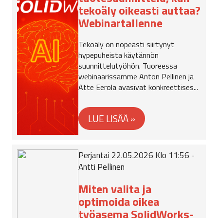
tekoäly oikeasti auttaa?
Webinartallenne
Tekoäly on nopeasti siirtynyt
hypepuheista käytännön
suunnittelutyöhön. Tuoreessa
webinaarissamme Anton Pellinen ja
Atte Eerola avasivat konkreettises...
Perjantai 22.05.2026 Klo 11:56 -
Antti Pellinen
Miten valita ja
optimoida oikea
työasema SolidWorks-