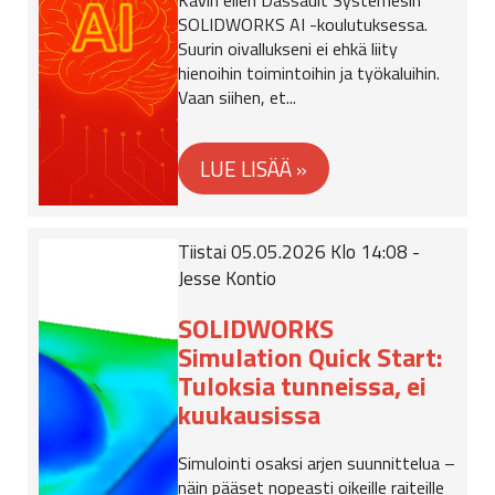
Kävin eilen Dassault Systèmesin
SOLIDWORKS AI -koulutuksessa.
Suurin oivallukseni ei ehkä liity
hienoihin toimintoihin ja työkaluihin.
Vaan siihen, et...
Tiistai 05.05.2026 Klo 14:08 -
Jesse Kontio
SOLIDWORKS
Simulation Quick Start:
Tuloksia tunneissa, ei
kuukausissa
Simulointi osaksi arjen suunnittelua –
näin pääset nopeasti oikeille raiteille