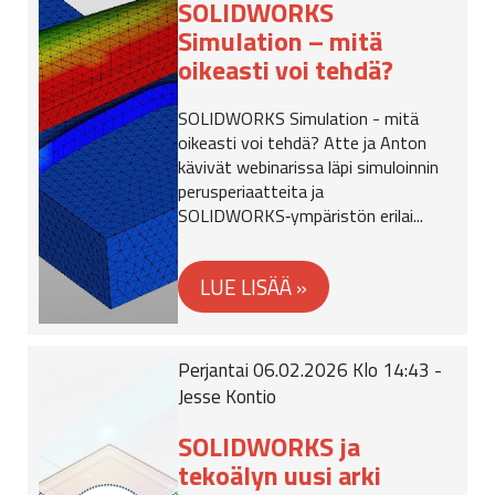
SOLIDWORKS
Simulation – mitä
oikeasti voi tehdä?
SOLIDWORKS Simulation - mitä
oikeasti voi tehdä? Atte ja Anton
kävivät webinarissa läpi simuloinnin
perusperiaatteita ja
SOLIDWORKS‑ympäristön erilai...
Perjantai 06.02.2026 Klo 14:43 -
Jesse Kontio
SOLIDWORKS ja
tekoälyn uusi arki