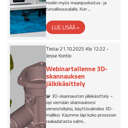
rooliin myös maanpuolustus- ja
turvallisuusalalla. Kun ...
Tiistai 21.10.2025 Klo 12:22 -
Jesse Kontio
Webinartallenne 3D-
skannauksen
jälkikäsittely
🧩 3D-skannausten jälkikäsittely –
opi viemään skannauksesi
viimeistellyksi, käyttövalmiiksi 3D-
malliksi. Käymme läpi koko prosessin
raakadatasta valmi...