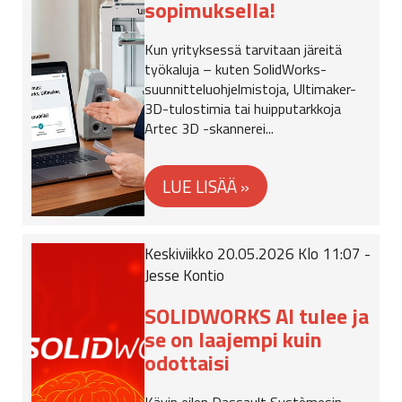
sopimuksella!
Kun yrityksessä tarvitaan järeitä
työkaluja – kuten SolidWorks-
suunnitteluohjelmistoja, Ultimaker-
3D-tulostimia tai huipputarkkoja
Artec 3D -skannerei...
Keskiviikko 20.05.2026 Klo 11:07 -
Jesse Kontio
SOLIDWORKS AI tulee ja
se on laajempi kuin
odottaisi