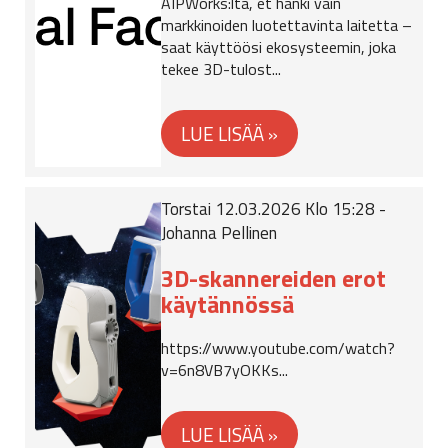
AIPWorks:lta, et hanki vain
markkinoiden luotettavinta laitetta –
saat käyttöösi ekosysteemin, joka
tekee 3D-tulost...
Torstai 12.03.2026 Klo 15:28 -
Johanna Pellinen
3D-skannereiden erot
käytännössä
https://www.youtube.com/watch?
v=6n8VB7yOKKs...