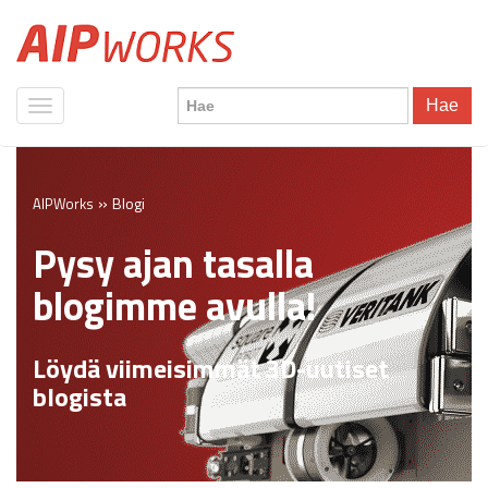
Hae
»
Blogi
AIPWorks
Pysy ajan tasalla
blogimme avulla!
Löydä viimeisimmät 3D-uutiset
blogista