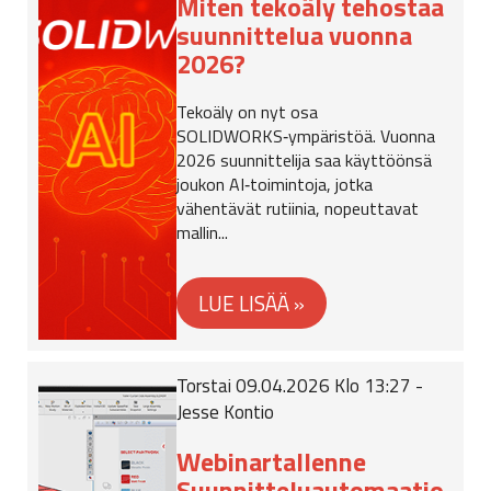
Miten tekoäly tehostaa
suunnittelua vuonna
2026?
Tekoäly on nyt osa
SOLIDWORKS‑ympäristöä. Vuonna
2026 suunnittelija saa käyttöönsä
joukon AI‑toimintoja, jotka
vähentävät rutiinia, nopeuttavat
mallin...
Torstai 09.04.2026 Klo 13:27 -
Jesse Kontio
Webinartallenne
Suunnitteluautomaatio