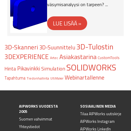
väsymisanalyysi on tarpeen? ...
3D-Tulostin
3D-Skanneri
3D-Suunnittelu
3DEXPERIENCE
Asiakastarina
CustomTools
Artec
SOLIDWORKS
Pikavinkki
Hinta
Simulation
Webinartallenne
Tapahtuma
Tiedonhallinta
UltiMaker
AIPWORKS VUODESTA
SOSIAALINEN MEDIA
2005
Tilaa AIPWorks uutiskirje
Suomen vahvimmat
AIPWorks Instagram
Yhteystiedot
AIPWorks LinkedIn