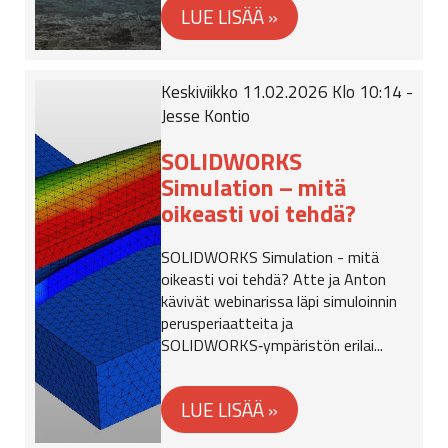
Keskiviikko 11.02.2026 Klo 10:14 -
Jesse Kontio
SOLIDWORKS
Simulation – mitä
oikeasti voi tehdä?
SOLIDWORKS Simulation - mitä
oikeasti voi tehdä? Atte ja Anton
kävivät webinarissa läpi simuloinnin
perusperiaatteita ja
SOLIDWORKS‑ympäristön erilai...