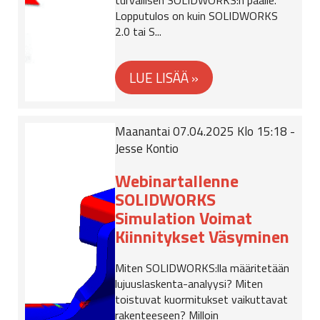
turvallisen SOLIDWORKS:n päälle.
Lopputulos on kuin SOLIDWORKS
2.0 tai S...
Maanantai 07.04.2025 Klo 15:18 -
Jesse Kontio
Webinartallenne
SOLIDWORKS
Simulation Voimat
Kiinnitykset Väsyminen
Miten SOLIDWORKS:lla määritetään
lujuuslaskenta-analyysi? Miten
toistuvat kuormitukset vaikuttavat
rakenteeseen? Milloin