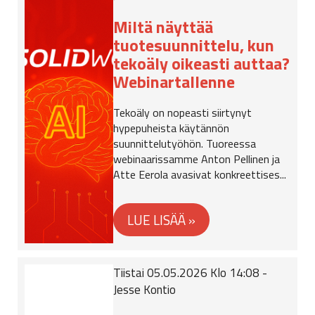
Miltä näyttää
tuotesuunnittelu, kun
tekoäly oikeasti auttaa?
Webinartallenne
Tekoäly on nopeasti siirtynyt
hypepuheista käytännön
suunnittelutyöhön. Tuoreessa
webinaarissamme Anton Pellinen ja
Atte Eerola avasivat konkreettises...
Tiistai 05.05.2026 Klo 14:08 -
Jesse Kontio