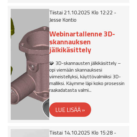
Tiistai 21.10.2025 Klo 12:22 -
Jesse Kontio
Webinartallenne 3D-
skannauksen
jälkikäsittely
🧩 3D-skannausten jälkikäsittely –
opi viemään skannauksesi
viimeistellyksi, käyttövalmiiksi 3D-
malliksi. Käymme läpi koko prosessin
raakadatasta valmi...
Tiistai 14.10.2025 Klo 15:28 -