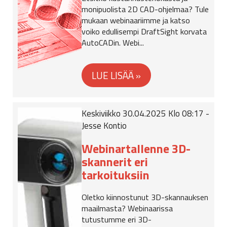
monipuolista 2D CAD-ohjelmaa? Tule
mukaan webinaariimme ja katso
voiko edullisempi DraftSight korvata
AutoCADin. Webi...
Keskiviikko 30.04.2025 Klo 08:17 -
Jesse Kontio
Webinartallenne 3D-
skannerit eri
tarkoituksiin
Oletko kiinnostunut 3D-skannauksen
maailmasta? Webinaarissa
tutustumme eri 3D-