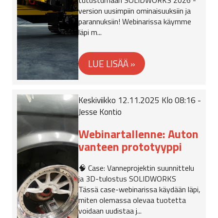
tutustumaan SOLIDWORKS 2026 -
version uusimpiin ominaisuuksiin ja
parannuksiin! Webinarissa käymme
läpi m...
Keskiviikko 12.11.2025 Klo 08:16 -
Jesse Kontio
Webinartallenne: Auton
vanteen prototyyppi
🧠 Case: Vanneprojektin suunnittelu
ja 3D-tulostus SOLIDWORKS
Tässä case-webinarissa käydään läpi,
miten olemassa olevaa tuotetta
voidaan uudistaa j...