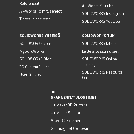
Referenssit
AIPWorks Youtube
AIPWorks Toimitusehdot
SOLIDWORKS Instagram
Tietosuojaseloste
SOLIDWORKS Youtube
SOLIDWORKS YHTEISÖ
SOLIDWORKS TUKI
SOLIDWORKS.com
SOLIDWORKS lataus
MySolidWorks
Laitteistovaatimukset
SOLIDWORKS Blog
SOLIDWORKS Online
Training
3D ContentCentral
SOLIDWORKS Resource
User Groups
Center
3D-
SKANNERIT/TULOSTIMET
UltiMaker 3D Printers
UltiMaker Support
Artec 3D Scanners
Geomagic 3D Software