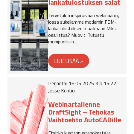
lankatulostuksen salat
Tervetuloa inspiroivaan webinaariin,
jossa sukellamme modernin FDM-
lankatulostuksen maailmaan Miksi
osallistua? Muovit: Tutustu
monipuolisiin ...
Perjantai 16.05.2025 Klo 15:22 -
Jesse Kontio
Webinartallenne
DraftSight – Tehokas
Vaihtoehto AutoCADille
Etsitkö kustannustehokasta ja