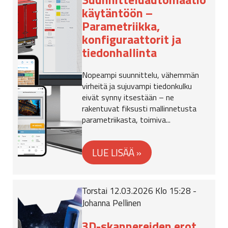
käytäntöön –
Parametriikka,
konfiguraattorit ja
tiedonhallinta
Nopeampi suunnittelu, vähemmän
virheitä ja sujuvampi tiedonkulku
eivät synny itsestään – ne
rakentuvat fiksusti mallinnetusta
parametriikasta, toimiva...
Torstai 12.03.2026 Klo 15:28 -
Johanna Pellinen
3D-skannereiden erot