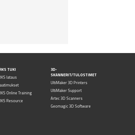
RKS TUKI
3D-
SKANNERIT/TULOSTIMET
KS lataus
UltiMaker 3D Printers
vaatimukset
UltiMaker Support
S Online Training
Artec 3D Scanners
KS Resource
Geomagic 3D Software