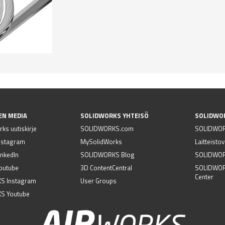
EN MEDIA
SOLIDWORKS YHTEISÖ
SOLIDWO
ks uutiskirje
SOLIDWORKS.com
SOLIDWOR
nstagram
MySolidWorks
Laitteisto
nkedIn
SOLIDWORKS Blog
SOLIDWORK
outube
3D ContentCentral
SOLIDWOR
Center
S Instagram
User Groups
S Youtube