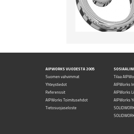
AIPWORKS VUODESTA 2005
SOSIAALIN
Suomen vahvimmat
Tilaa AIPWor
Yhteystiedot
AIPWorks I
Referenssit
AIPWorks Li
AIPWorks Toimitusehdot
AIPWorks Y
Tietosuojaseloste
SOLIDWORK
SOLIDWORK