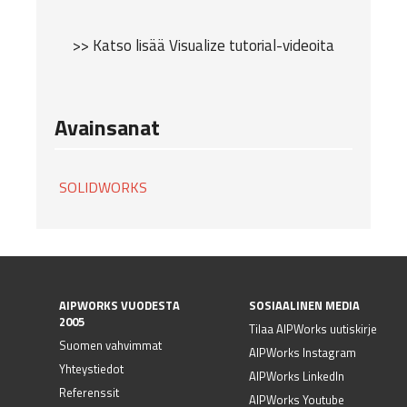
>> Katso lisää Visualize tutorial-videoita
Avainsanat
SOLIDWORKS
AIPWORKS VUODESTA
SOSIAALINEN MEDIA
2005
Tilaa AIPWorks uutiskirje
Suomen vahvimmat
AIPWorks Instagram
Yhteystiedot
AIPWorks LinkedIn
Referenssit
AIPWorks Youtube