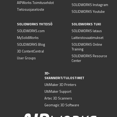
AIPWorks Toimitusehdot
SOLIDWORKS Instagram
Tietosuojaseloste
SOLIDWORKS Youtube
SOLIDWORKS YHTEISÖ
SOLIDWORKS TUKI
SOLIDWORKS.com
SOLIDWORKS lataus
MySolidWorks
Laitteistovaatimukset
SOLIDWORKS Blog
SOLIDWORKS Online
Training
3D ContentCentral
SOLIDWORKS Resource
User Groups
Center
3D-
SKANNERIT/TULOSTIMET
UltiMaker 3D Printers
UltiMaker Support
Artec 3D Scanners
Geomagic 3D Software