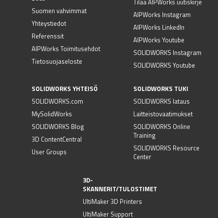
Tilaa AIPWorks uutiskirje
Suomen vahvimmat
AIPWorks Instagram
Yhteystiedot
AIPWorks LinkedIn
Referenssit
AIPWorks Youtube
AIPWorks Toimitusehdot
SOLIDWORKS Instagram
Tietosuojaseloste
SOLIDWORKS Youtube
SOLIDWORKS YHTEISÖ
SOLIDWORKS TUKI
SOLIDWORKS.com
SOLIDWORKS lataus
MySolidWorks
Laitteistovaatimukset
SOLIDWORKS Blog
SOLIDWORKS Online
Training
3D ContentCentral
SOLIDWORKS Resource
User Groups
Center
3D-
SKANNERIT/TULOSTIMET
UltiMaker 3D Printers
UltiMaker Support