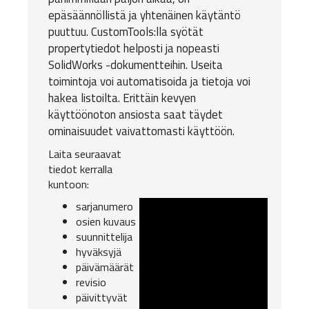
epäsäännöllistä ja yhtenäinen käytäntö
puuttuu.
CustomTools:lla
syötät
propertytiedot helposti ja nopeasti
SolidWorks
-dokumentteihin. Useita
toimintoja voi automatisoida ja tietoja voi
hakea listoilta. Erittäin kevyen
käyttöönoton ansiosta saat täydet
ominaisuudet vaivattomasti käyttöön.
Laita seuraavat
tiedot kerralla
kuntoon:
sarjanumero
osien kuvaus
suunnittelija
hyväksyjä
päivämäärät
revisio
päivittyvät