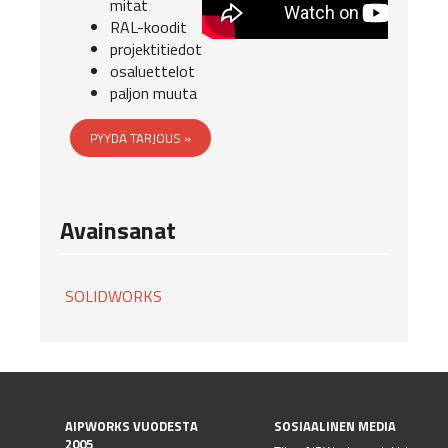
mitat
RAL-koodit
projektitiedot
osaluettelot
paljon muuta
PYYDÄ TARJOUS »
Avainsanat
SOLIDWORKS
AIPWORKS VUODESTA
SOSIAALINEN MEDIA
2005