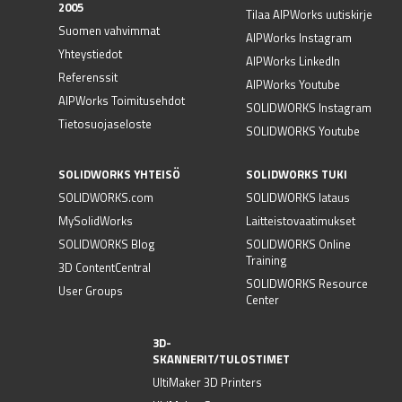
2005
Tilaa AIPWorks uutiskirje
Suomen vahvimmat
AIPWorks Instagram
Yhteystiedot
AIPWorks LinkedIn
Referenssit
AIPWorks Youtube
AIPWorks Toimitusehdot
SOLIDWORKS Instagram
Tietosuojaseloste
SOLIDWORKS Youtube
SOLIDWORKS YHTEISÖ
SOLIDWORKS TUKI
SOLIDWORKS.com
SOLIDWORKS lataus
MySolidWorks
Laitteistovaatimukset
SOLIDWORKS Blog
SOLIDWORKS Online
Training
3D ContentCentral
SOLIDWORKS Resource
User Groups
Center
3D-
SKANNERIT/TULOSTIMET
UltiMaker 3D Printers