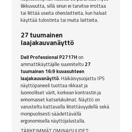
liikkuvuutta, sillä sinun ei tarvitse irrottaa
tai liittää useita oheislaitteita, kun haluat
käyttää tulostinta tai muita laitteita.
27 tuumainen
laajakauvanäyttö
Dell Professional P2717H
on
ammattikäyttäjille suunniteltu
27
tuumainen 16:9 kuvasuhteen
laajakauvanäyttö
. Häikäisysuojattu IPS
näyttöpaneeli tuottaa rikkaat ja
luonnolliset värit, korkean kontrastin ja
erinomaiset katselukulmat. Näyttö on
varusteltu kattavalla liitettävyydellä sekä
monipuolisesti säädettävällä
ergonomisella näyttöjalustalla.
TÄRKEIMMÄT OMINAISUUDET: