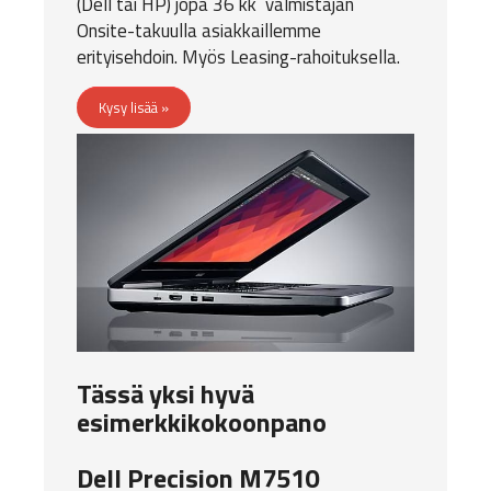
(Dell tai HP) jopa 36 kk valmistajan
Onsite-takuulla asiakkaillemme
erityisehdoin. Myös Leasing-rahoituksella.
Kysy lisää »
Tässä yksi hyvä
esimerkkikokoonpano
Dell Precision M7510