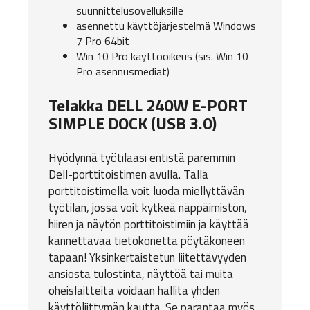
suunnittelusovelluksille
asennettu käyttöjärjestelmä Windows
7 Pro 64bit
Win 10 Pro käyttöoikeus (sis. Win 10
Pro asennusmediat)
Telakka DELL 240W E-PORT
SIMPLE DOCK (USB 3.0)
Hyödynnä työtilaasi entistä paremmin
Dell-porttitoistimen avulla. Tällä
porttitoistimella voit luoda miellyttävän
työtilan, jossa voit kytkeä näppäimistön,
hiiren ja näytön porttitoistimiin ja käyttää
kannettavaa tietokonetta pöytäkoneen
tapaan! Yksinkertaistetun liitettävyyden
ansiosta tulostinta, näyttöä tai muita
oheislaitteita voidaan hallita yhden
käyttöliittymän kautta. Se parantaa myös