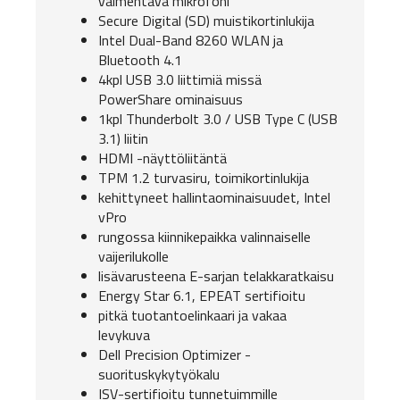
vaimentava mikrofoni
Secure Digital (SD) muistikortinlukija
Intel Dual-Band 8260 WLAN ja
Bluetooth 4.1
4kpl USB 3.0 liittimiä missä
PowerShare ominaisuus
1kpl Thunderbolt 3.0 / USB Type C (USB
3.1) liitin
HDMI -näyttöliitäntä
TPM 1.2 turvasiru, toimikortinlukija
kehittyneet hallintaominaisuudet, Intel
vPro
rungossa kiinnikepaikka valinnaiselle
vaijerilukolle
lisävarusteena E-sarjan telakkaratkaisu
Energy Star 6.1, EPEAT sertifioitu
pitkä tuotantoelinkaari ja vakaa
levykuva
Dell Precision Optimizer -
suorituskykytyökalu
ISV-sertifioitu tunnetuimmille