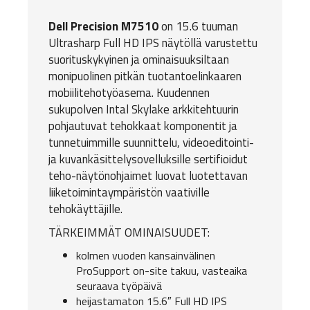
Dell Precision M7510
on 15.6 tuuman
Ultrasharp Full HD IPS näytöllä varustettu
suorituskykyinen ja ominaisuuksiltaan
monipuolinen pitkän tuotantoelinkaaren
mobiilitehotyöasema. Kuudennen
sukupolven Intal Skylake arkkitehtuurin
pohjautuvat tehokkaat komponentit ja
tunnetuimmille suunnittelu, videoeditointi-
ja kuvankäsittelysovelluksille sertifioidut
teho-näytönohjaimet luovat luotettavan
liiketoimintaympäristön vaativille
tehokäyttäjille.
TÄRKEIMMÄT OMINAISUUDET:
kolmen vuoden kansainvälinen
ProSupport on-site takuu, vasteaika
seuraava työpäivä
heijastamaton 15.6″ Full HD IPS