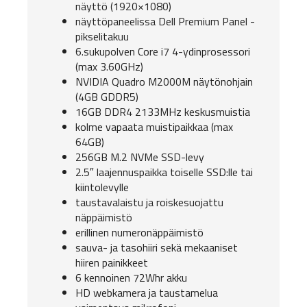
näyttö (1920×1080)
näyttöpaneelissa Dell Premium Panel -
pikselitakuu
6.sukupolven Core i7 4-ydinprosessori
(max 3.60GHz)
NVIDIA Quadro M2000M näytönohjain
(4GB GDDR5)
16GB DDR4 2133MHz keskusmuistia
kolme vapaata muistipaikkaa (max
64GB)
256GB M.2 NVMe SSD-levy
2.5″ laajennuspaikka toiselle SSD:lle tai
kiintolevylle
taustavalaistu ja roiskesuojattu
näppäimistö
erillinen numeronäppäimistö
sauva- ja tasohiiri sekä mekaaniset
hiiren painikkeet
6 kennoinen 72Whr akku
HD webkamera ja taustamelua