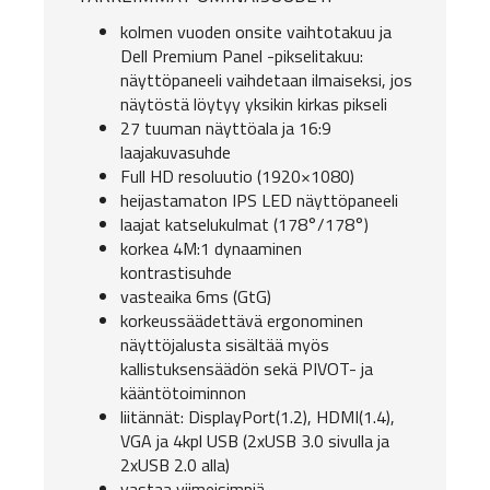
kolmen vuoden onsite vaihtotakuu ja
Dell Premium Panel -pikselitakuu:
näyttöpaneeli vaihdetaan ilmaiseksi, jos
näytöstä löytyy yksikin kirkas pikseli
27 tuuman näyttöala ja 16:9
laajakuvasuhde
Full HD resoluutio (1920×1080)
heijastamaton IPS LED näyttöpaneeli
laajat katselukulmat (178°/178°)
korkea 4M:1 dynaaminen
kontrastisuhde
vasteaika 6ms (GtG)
korkeussäädettävä ergonominen
näyttöjalusta sisältää myös
kallistuksensäädön sekä PIVOT- ja
kääntötoiminnon
liitännät: DisplayPort(1.2), HDMI(1.4),
VGA ja 4kpl USB (2xUSB 3.0 sivulla ja
2xUSB 2.0 alla)
vastaa viimeisimpiä