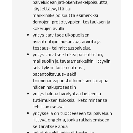
palveluidean jatkokehityskelpoisuutta,
käytettävyyttä tai
markkinakelpoisuutta esimerkiksi
demojen, prototyyppien, testauksen ja
kokeilujen avulla
yritys tarvitsee ulkopuolisen
asiantuntijan lausuntoa, arviota ja
testaus- tai mittauspalvelua
yritys tarvitsee tukea patentteihin,
mallisuojiin ja tavaramerkkeihin liittyviin
selvityksiin kuten uutuus-,
patentoitavuus- sekä
toiminnanvapaustutkimuksiin tai apua
näiden hakuprosessiin
yritys haluaa hyödyntää tieteen ja
tutkimuksen tuloksia liiketoimintansa
kehittämisessä
yrityksellä on tuotteeseen tai palveluun
liittyvä ongelma, jonka ratkaisemiseen
se tarvitsee apua
kokeilut sekä ketterä tuote- ja