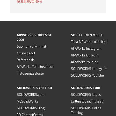
SOLIDWORKS
AIPWORKS VUODESTA
SOSIAALINEN MEDIA
2005
Tilaa AIPWorks uutiskirje
Suomen vahvimmat
AIPWorks Instagram
Yhteystiedot
AIPWorks LinkedIn
Referenssit
AIPWorks Youtube
AIPWorks Toimitusehdot
SOLIDWORKS Instagram
Tietosuojaseloste
SOLIDWORKS Youtube
SOLIDWORKS YHTEISÖ
SOLIDWORKS TUKI
SOLIDWORKS.com
SOLIDWORKS lataus
MySolidWorks
Laitteistovaatimukset
SOLIDWORKS Blog
SOLIDWORKS Online
Training
3D ContentCentral