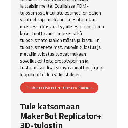
laitteisiin meiltä. Edullisissa FDM-
tulostimissa (nauhatulostimet) on paljon
vaihtoehtoja markkinoilla. Hintaluokan
noustessa kasvaa tyypillisesti tulostimen
koko, tuottavuus, nopeus sekä
tulostusmateriaalien määrä ja laatu. Eri
tulostusmenetelmät, muovin tulostus ja
metallin tulostus tuovat mukaan
sovelluskohteita prototypoinnin ja
testaamisen lisäksi myös muottien ja jopa
lopputuotteiden valmistuksen.
Tsekkaa uudistunut 3D-tulostinvalikoima »
Tule katsomaan
MakerBot Replicator+
3D-tulostin