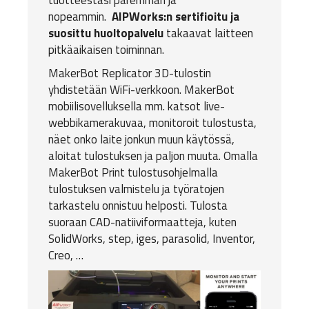
tuotteestasi paremman ja
nopeammin.
AIPWorks:n sertifioitu ja
suosittu huoltopalvelu
takaavat laitteen
pitkäaikaisen toiminnan.
MakerBot Replicator 3D-tulostin
yhdistetään WiFi-verkkoon. MakerBot
mobiilisovelluksella mm. katsot live-
webbikamerakuvaa, monitoroit tulostusta,
näet onko laite jonkun muun käytössä,
aloitat tulostuksen ja paljon muuta. Omalla
MakerBot Print tulostusohjelmalla
tulostuksen valmistelu ja työratojen
tarkastelu onnistuu helposti. Tulosta
suoraan CAD-natiiviformaatteja, kuten
SolidWorks, step, iges, parasolid, Inventor,
Creo, …