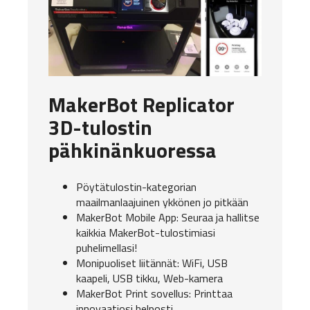
MakerBot Replicator
3D-tulostin
pähkinänkuoressa
Pöytätulostin-kategorian
maailmanlaajuinen ykkönen jo pitkään
MakerBot Mobile App: Seuraa ja hallitse
kaikkia MakerBot-tulostimiasi
puhelimellasi!
Monipuoliset liitännät: WiFi, USB
kaapeli, USB tikku, Web-kamera
MakerBot Print sovellus: Printtaa
innovaatiosi helposti