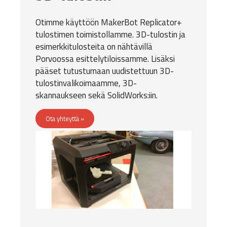
Otimme käyttöön MakerBot Replicator+
tulostimen toimistollamme. 3D-tulostin ja
esimerkkitulosteita on nähtävillä
Porvoossa esittelytiloissamme. Lisäksi
pääset tutustumaan uudistettuun
3D-
tulostinvalikoimaamme
,
3D-
skannaukseen
sekä
SolidWorks
:iin.
Ota yhteyttä »