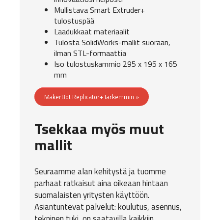
Mullistava Smart Extruder+
tulostuspää
Laadukkaat materiaalit
Tulosta SolidWorks-mallit suoraan,
ilman STL-formaattia
Iso tulostuskammio 295 x 195 x 165
mm
MakerBot Replicator+ tarkemmin »
Tsekkaa myös muut
mallit
Seuraamme alan kehitystä ja tuomme
parhaat ratkaisut aina oikeaan hintaan
suomalaisten yritysten käyttöön.
Asiantuntevat palvelut: koulutus, asennus,
tekninen tuki, on saatavilla kaikkiin