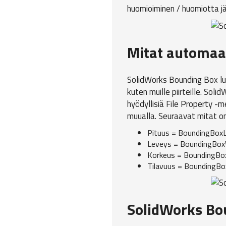
huomioiminen / huomiotta j
Mitat automaatt
SolidWorks Bounding Box luo 
kuten muille piirteille. Sol
hyödyllisiä File Property -m
muualla. Seuraavat mitat on
Pituus = BoundingBox
Leveys = BoundingBox
Korkeus = BoundingBo
Tilavuus = BoundingB
SolidWorks Bou