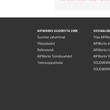
AIPWORKS VUODESTA 2005
SOSIAALIN
Suomen vahvimmat
Tilaa AIPWor
Yhteystiedot
AIPWorks I
Referenssit
AIPWorks Li
AIPWorks Toimitusehdot
AIPWorks Y
Tietosuojaseloste
SOLIDWORK
SOLIDWORK