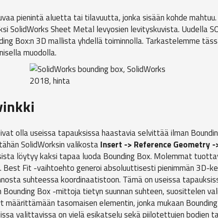
vaa pienintä aluetta tai tilavuutta, jonka sisään kohde mahtuu
kiksi SolidWorks Sheet Metal levyosien levityskuvista. Uudella
ding Box:n 3D mallista yhdellä toiminnolla. Tarkastelemme täs
isella muodolla.
vinkki
at olla useissa tapauksissa haastavia selvittää ilman Bounding
tähän SolidWorksin valikosta
Insert -> Reference Geometry -
ista löytyy kaksi tapaa luoda Bounding Box. Molemmat tuottav
a. Best Fit -vaihtoehto generoi absoluuttisesti pienimmän 3D-ke
nosta suhteessa koordinaatistoon. Tämä on useissa tapauksis
n Bounding Box -mittoja tietyn suunnan suhteen, suosittelen v
tyt määrittämään tasomaisen elementin, jonka mukaan Bounding
a valittavissa on vielä esikatselu sekä piilotettujen bodien tai