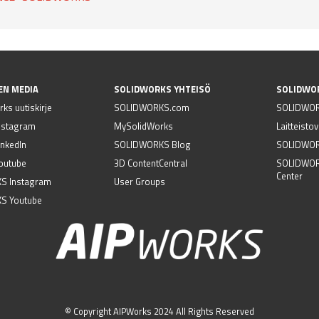
EN MEDIA
SOLIDWORKS YHTEISÖ
SOLIDWO
ks uutiskirje
SOLIDWORKS.com
SOLIDWOR
nstagram
MySolidWorks
Laitteisto
nkedIn
SOLIDWORKS Blog
SOLIDWORK
outube
3D ContentCentral
SOLIDWOR
Center
S Instagram
User Groups
S Youtube
© Copyright AIPWorks 2024 All Rights Reserved