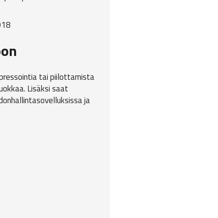
oon
pressointia tai piilottamista
muokkaa. Lisäksi saat
edonhallintasovelluksissa ja