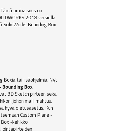
. Tämä ominaisuus on
 SOLIDWORKS 2018 versiolla
sä SolidWorks Bounding Box
 Boxia tai lisäohjelmia. Nyt
> Bounding Box
.
at 3D Sketch piirteen sekä
hikon, johon malli mahtuu,
sa hyvä oletusasetus. Kun
alitsemaan Custom Plane -
 Box -kehikko
 pintapiirteiden