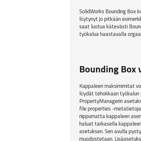
SolidWorks Bounding Box ku
löytynyt jo pitkään esimer
saat luotua kätevästi Boun
työkalua haastavalla orgaan
Bounding Box 
Kappaleen maksimimitat voiv
löydät tehokkaan työkalun 
PropertyManagerin asetuks
file properties -metatietoj
riippumatta kappaleen asen
haluat tarkasella kappalee
asetuksen. Sen avulla pys
muodostetaan. Lisäasetuksiss