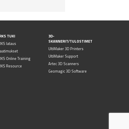
RKS TUKI
3D-
SKANNERIT/TULOSTIMET
KS lataus
UltiMaker 3D Printers
vaatimukset
UltiMaker Support
S Online Training
Artec 3D Scanners
KS Resource
Geomagic 3D Software