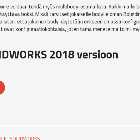
iirre voidaan tehdä myös multibody-osamallista. Kaikki mallin 
 täyttävä boksi. Mikäli tarvitset jokaiselle bodylle oman Boundi
 siten, että jokainen body näytetään erikseen omassa konfigur
t ovat konfiguraatiokohtaisia, joten tämä menetelmä toimii my
LIDWORKS 2018 versioon
NCE
SOLIDWORKS