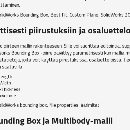
ättäminen.
isesti piirustuksiin ja osaluettel
piirteen mallin rakenteeseen. Sille voi suorittaa editointia, sup
idWorks Bounding Box -piirre päivittyy parametrisesti kun mallia 
etatietoja, joita voit käyttää piirustuksissa, osaluetteloissa, ti
 saatavilla
Length
Width
xThickness
oxVolume
nding Box ja Multibody-malli