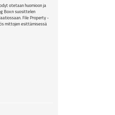
bodyt otetaan huomioon ja
ng Box:n suosittelen
aatiossaan. File Property -
ös mittojen esittämisessä