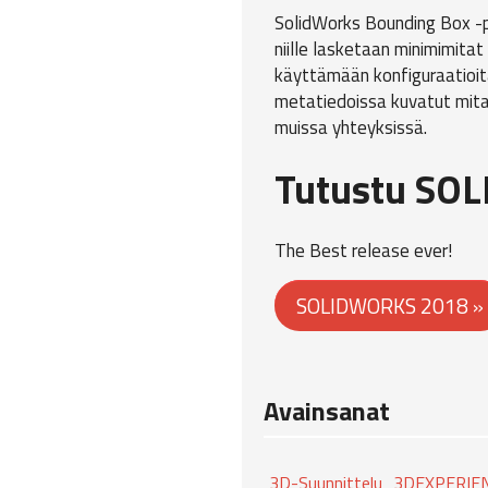
SolidWorks Bounding Box -p
niille lasketaan minimimitat
käyttämään konfiguraatioita
metatiedoissa kuvatut mita
muissa yhteyksissä.
Tutustu SO
The Best release ever!
SOLIDWORKS 2018 »
Avainsanat
3D-Suunnittelu
3DEXPERIE