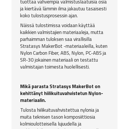
tuottaa vahvempia valmistuslaatuisia osia
ja kiertävä lämmin ilma jakautuu tasaisesti
koko tulostusprosessin ajan.
Näissä tulostimissa voidaan käyttää
kaikkien valmistajien materiaaleja, mutta
parhaimman tuloksen saa virallisilla
Stratasys MakerBot -materiaaleilla, kuten
Nylon Carbon Fiber, ABS, Nylon, PC-ABS ja
SR-30 jokainen materiaali on testattu
valmistajan toimesta huolellisesti.
Mikä parasta Stratasys MakerBot on
kehittänyt hiilikuituvahvistetun Nylon-
materiaalin.
Tulosta hiilikuituvahvistettua nylonia ja
muita teknisen tason komposiittiosia
kolmioulotteisella lujuudella ja