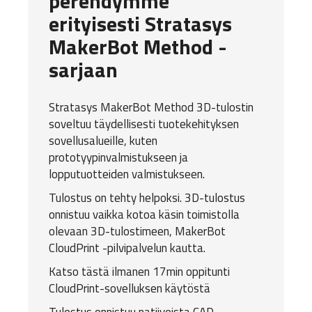
perehdymme
erityisesti Stratasys
MakerBot Method -
sarjaan
Stratasys MakerBot Method 3D-tulostin
soveltuu täydellisesti tuotekehityksen
sovellusalueille, kuten
prototyypinvalmistukseen ja
lopputuotteiden valmistukseen.
Tulostus on tehty helpoksi. 3D-tulostus
onnistuu vaikka kotoa käsin toimistolla
olevaan 3D-tulostimeen, MakerBot
CloudPrint -pilvipalvelun kautta.
Katso tästä ilmanen 17min oppitunti
CloudPrint-sovelluksen käytöstä