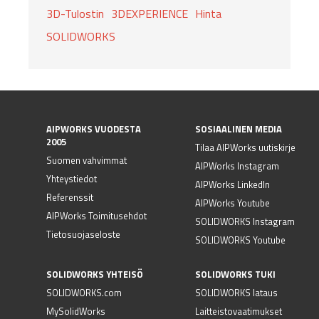
3D-Tulostin
3DEXPERIENCE
Hinta
SOLIDWORKS
AIPWORKS VUODESTA
SOSIAALINEN MEDIA
2005
Tilaa AIPWorks uutiskirje
Suomen vahvimmat
AIPWorks Instagram
Yhteystiedot
AIPWorks LinkedIn
Referenssit
AIPWorks Youtube
AIPWorks Toimitusehdot
SOLIDWORKS Instagram
Tietosuojaseloste
SOLIDWORKS Youtube
SOLIDWORKS YHTEISÖ
SOLIDWORKS TUKI
SOLIDWORKS.com
SOLIDWORKS lataus
MySolidWorks
Laitteistovaatimukset