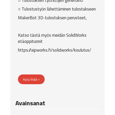
○ Tulostuksen työratojen generointi
○ Tulostustyön lähettäminen tulostukseen
MakerBot 3D-tulostuksen perusteet,
Katso tästä myös meidän SolidWorks
etäoppitunnit
https://aipworks.fi/solidworks/koulutus/
Kysy lisää »
Avainsanat