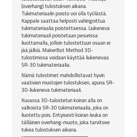
(overhang) tulostuksen aikana.
Tukimateriaalin poisto voi olla työlästä.
Kappale saattaa helposti vahingoittua
tukimateriaalia poistettaessa. Liukeneva
tukimateriaali poistetaan pesurissa
liuottamalla, jolloin tulostettuun osaan ei
jää jälkiä. MakerBot Method 3D-
tulostimissa voidaan käyttää liukenevaa
SR-30 tukimateriaalia.
Nämä tulostimet mahdollistavat hyvin
vaativien muotojen tulostuksen, apuna SR-
30-liukeneva tukimateriaali.
Kuvassa 3D-tulostetun koiran alla on
valkoista SR-30 tukimateriaalia, joka on
liuotettu pois. Erityisesti koiran leuka on
tälläinen overhang-muoto, joka tarvitsee
tukea tulostuksen aikana.