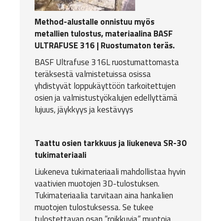
Method-alustalle onnistuu myös
metallien tulostus, materiaalina BASF
ULTRAFUSE 316 | Ruostumaton teräs.
BASF Ultrafuse 316L ruostumattomasta
teräksestä valmistetuissa osissa
yhdistyvät loppukäyttöön tarkoitettujen
osien ja valmistustyökalujen edellyttämä
lujuus, jäykkyys ja kestävyys
Taattu osien tarkkuus ja liukeneva SR-30
tukimateriaali
Liukeneva tukimateriaali mahdollistaa hyvin
vaativien muotojen 3D-tulostuksen.
Tukimateriaalia tarvitaan aina hankalien
muotojen tulostuksessa. Se tukee
tulostettavan osan ”roikkuvia” muotoja