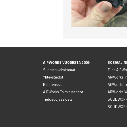
AIPWORKS VUODESTA 2005
SOSIAALIN
Suomen vahvimmat
Tilaa AIPWor
Yhteystiedot
AIPWorks I
Referenssit
AIPWorks Li
AIPWorks Toimitusehdot
AIPWorks Y
Tietosuojaseloste
SOLIDWORK
SOLIDWORK