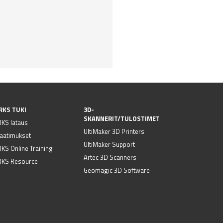
RKS TUKI
3D-
SKANNERIT/TULOSTIMET
KS lataus
UltiMaker 3D Printers
vaatimukset
UltiMaker Support
S Online Training
Artec 3D Scanners
KS Resource
Geomagic 3D Software