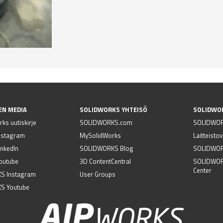
EN MEDIA
SOLIDWORKS YHTEISÖ
SOLIDWO
ks uutiskirje
SOLIDWORKS.com
SOLIDWOR
nstagram
MySolidWorks
Laitteisto
nkedIn
SOLIDWORKS Blog
SOLIDWORK
outube
3D ContentCentral
SOLIDWOR
Center
S Instagram
User Groups
S Youtube