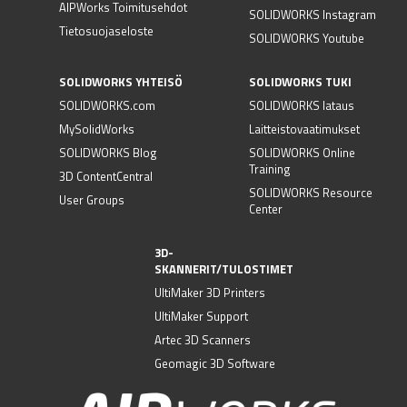
AIPWorks Toimitusehdot
SOLIDWORKS Instagram
Tietosuojaseloste
SOLIDWORKS Youtube
SOLIDWORKS YHTEISÖ
SOLIDWORKS TUKI
SOLIDWORKS.com
SOLIDWORKS lataus
MySolidWorks
Laitteistovaatimukset
SOLIDWORKS Blog
SOLIDWORKS Online
Training
3D ContentCentral
SOLIDWORKS Resource
User Groups
Center
3D-
SKANNERIT/TULOSTIMET
UltiMaker 3D Printers
UltiMaker Support
Artec 3D Scanners
Geomagic 3D Software