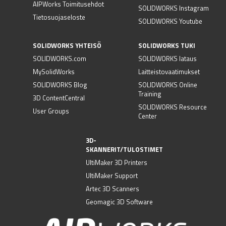
AIPWorks Toimitusehdot
SOLIDWORKS Instagram
Tietosuojaseloste
SOLIDWORKS Youtube
SOLIDWORKS YHTEISÖ
SOLIDWORKS TUKI
SOLIDWORKS.com
SOLIDWORKS lataus
MySolidWorks
Laitteistovaatimukset
SOLIDWORKS Blog
SOLIDWORKS Online
Training
3D ContentCentral
SOLIDWORKS Resource
User Groups
Center
3D-
SKANNERIT/TULOSTIMET
UltiMaker 3D Printers
UltiMaker Support
Artec 3D Scanners
Geomagic 3D Software