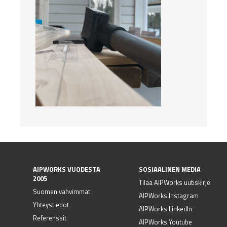
AIPWORKS VUODESTA
SOSIAALINEN MEDIA
2005
Tilaa AIPWorks uutiskirje
Suomen vahvimmat
AIPWorks Instagram
Yhteystiedot
AIPWorks LinkedIn
Referenssit
AIPWorks Youtube