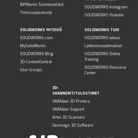
AIPWorks Toimitusehdot
SOLIDWORKS Instagram
Tietosuojaseloste
SOLIDWORKS Youtube
SOLIDWORKS YHTEISÖ
SOLIDWORKS TUKI
SOLIDWORKS.com
SOLIDWORKS lataus
MySolidWorks
Laitteistovaatimukset
SOLIDWORKS Blog
SOLIDWORKS Online
Training
3D ContentCentral
SOLIDWORKS Resource
User Groups
Center
3D-
SKANNERIT/TULOSTIMET
UltiMaker 3D Printers
UltiMaker Support
Artec 3D Scanners
Geomagic 3D Software