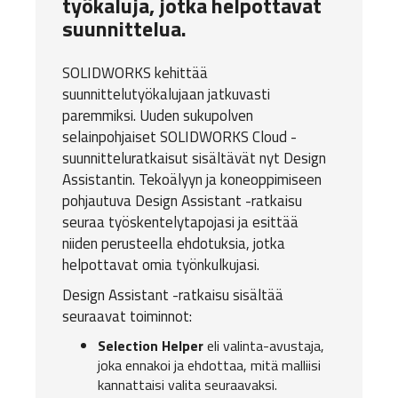
työkaluja, jotka helpottavat
suunnittelua.
SOLIDWORKS kehittää
suunnittelutyökalujaan jatkuvasti
paremmiksi. Uuden sukupolven
selainpohjaiset SOLIDWORKS Cloud -
suunnitteluratkaisut sisältävät nyt Design
Assistantin. Tekoälyyn ja koneoppimiseen
pohjautuva Design Assistant -ratkaisu
seuraa työskentelytapojasi ja esittää
niiden perusteella ehdotuksia, jotka
helpottavat omia työnkulkujasi.
Design Assistant -ratkaisu sisältää
seuraavat toiminnot:
Selection Helper
eli valinta-avustaja,
joka ennakoi ja ehdottaa, mitä malliisi
kannattaisi valita seuraavaksi.