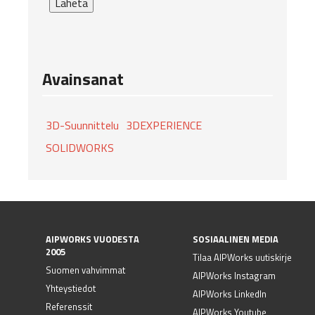
Lähetä
Avainsanat
3D-Suunnittelu
3DEXPERIENCE
SOLIDWORKS
AIPWORKS VUODESTA
SOSIAALINEN MEDIA
2005
Tilaa AIPWorks uutiskirje
Suomen vahvimmat
AIPWorks Instagram
Yhteystiedot
AIPWorks LinkedIn
Referenssit
AIPWorks Youtube