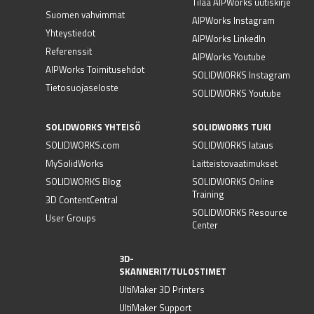
Tilaa AIPWorks uutiskirje
Suomen vahvimmat
AIPWorks Instagram
Yhteystiedot
AIPWorks LinkedIn
Referenssit
AIPWorks Youtube
AIPWorks Toimitusehdot
SOLIDWORKS Instagram
Tietosuojaseloste
SOLIDWORKS Youtube
SOLIDWORKS YHTEISÖ
SOLIDWORKS TUKI
SOLIDWORKS.com
SOLIDWORKS lataus
MySolidWorks
Laitteistovaatimukset
SOLIDWORKS Blog
SOLIDWORKS Online
Training
3D ContentCentral
SOLIDWORKS Resource
User Groups
Center
3D-
SKANNERIT/TULOSTIMET
UltiMaker 3D Printers
UltiMaker Support