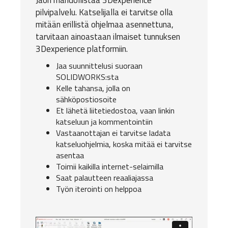
Jaon mahdollistaa 3Dexperience
pilvipalvelu. Katselijalla ei tarvitse olla
mitään erillistä ohjelmaa asennettuna,
tarvitaan ainoastaan ilmaiset tunnuksen
3Dexperience platformiin.
Jaa suunnittelusi suoraan
SOLIDWORKS:sta
Kelle tahansa, jolla on
sähköpostiosoite
Et lähetä liitetiedostoa, vaan linkin
katseluun ja kommentointiin
Vastaanottajan ei tarvitse ladata
katseluohjelmia, koska mitää ei tarvitse
asentaa
Toimii kaikilla internet-selaimilla
Saat palautteen reaaliajassa
Työn iterointi on helppoa