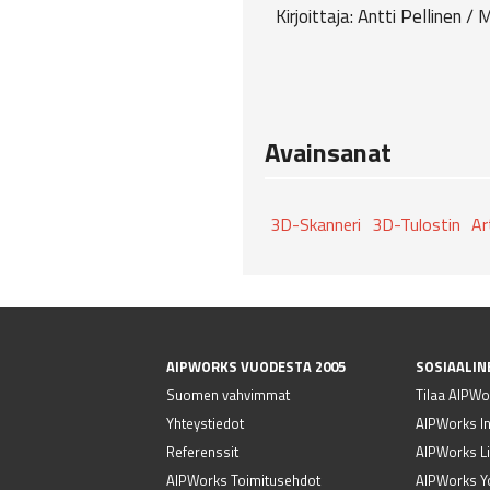
Kirjoittaja: Antti Pellinen / 
Avainsanat
3D-Skanneri
3D-Tulostin
Ar
AIPWORKS VUODESTA 2005
SOSIAALIN
Suomen vahvimmat
Tilaa AIPWor
Yhteystiedot
AIPWorks I
Referenssit
AIPWorks Li
AIPWorks Toimitusehdot
AIPWorks Y