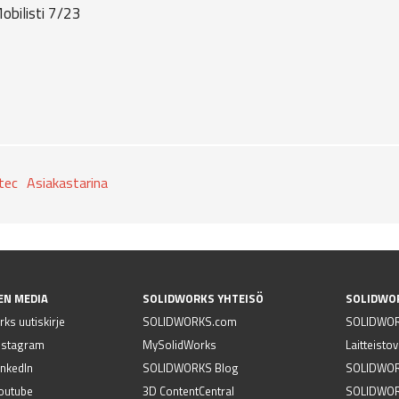
Mobilisti 7/23
tec
Asiakastarina
EN MEDIA
SOLIDWORKS YHTEISÖ
SOLIDWO
ks uutiskirje
SOLIDWORKS.com
SOLIDWOR
nstagram
MySolidWorks
Laitteisto
nkedIn
SOLIDWORKS Blog
SOLIDWORK
outube
3D ContentCentral
SOLIDWOR