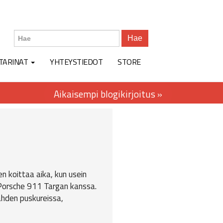
Hae
TARINAT
YHTEYSTIEDOT
STORE
n koittaa aika, kun usein
2 Porsche 911 Targan kanssa.
ähden puskureissa,