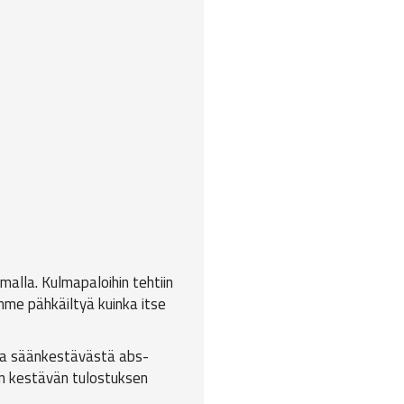
malla. Kulmapaloihin tehtiin
mme pähkäiltyä kuinka itse
la säänkestävästä abs-
un kestävän tulostuksen