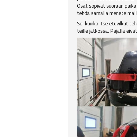
Osat sopivat suoraan paika
tehdä samalla menetelmällä 
Se, kuinka itse etuvilkut t
teille jatkossa. Pajalla eivä