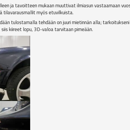
lleen ja tavoitteen mukaan muuttivat ilmiasun vastaamaan vu
tilavarausmallit myös etuvilkuista.
ehdään tulostamalla tehdään on juuri mietinnän alla; tarkoitukse
t siis kiireet lopu, 3D-valoa tarvitaan pimeään.