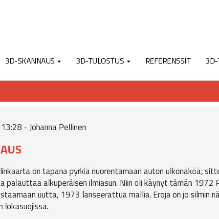
3D-SKANNAUS
3D-TULOSTUS
REFERENSSIT
3D-
 13:28 - Johanna Pellinen
KAUS
inkaarta on tapana pyrkiä nuorentamaan auton ulkonäköä; sitte
luaa palauttaa alkuperäisen ilmiasun. Niin oli käynyt tämän 197
staamaan uutta, 1973 lanseerattua mallia. Eroja on jo silmin n
n lokasuojissa.