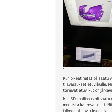
’
Kun oikeat mitat oli saatu v
tilavaraukset etuvilkuille.
toimivat etuvilkut on järke
Kun 3D-mallinnus oli saatu va
muovista kaarevat osat. Nii
jälkeen oli sovituksen aika.