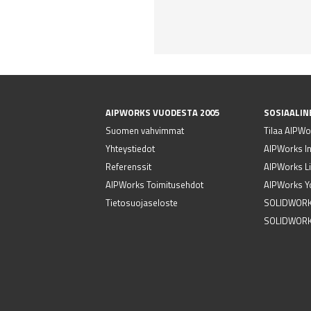
AIPWORKS VUODESTA 2005
SOSIAALIN
Suomen vahvimmat
Tilaa AIPWor
Yhteystiedot
AIPWorks I
Referenssit
AIPWorks Li
AIPWorks Toimitusehdot
AIPWorks Y
Tietosuojaseloste
SOLIDWORK
SOLIDWORK