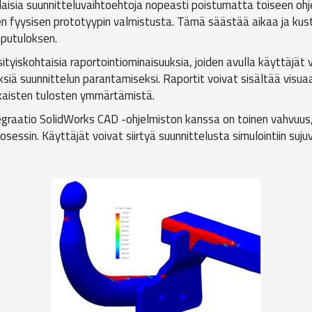
rilaisia suunnitteluvaihtoehtoja nopeasti poistumatta toiseen oh
en fyysisen prototyypin valmistusta. Tämä säästää aikaa ja kus
putuloksen.
tyiskohtaisia raportointiominaisuuksia, joiden avulla käyttäjät 
siä suunnittelun parantamiseksi. Raportit voivat sisältää visuaal
kaisten tulosten ymmärtämistä.
tegraatio SolidWorks CAD -ohjelmiston kanssa on toinen vahvuus
ssin. Käyttäjät voivat siirtyä suunnittelusta simulointiin sujuv