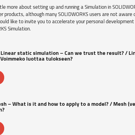
ittle more about setting up and running a Simulation in SOLIDW
tter products, although many SOLIDWORKS users are not aware o
 would like to invite you to accelerate your personal developmen
KS Simulation.
 Linear static simulation – Can we trust the result? / L
– Voimmeko luottaa tulokseen?
sh – What is it and how to apply to a model? / Mesh (ve
n?