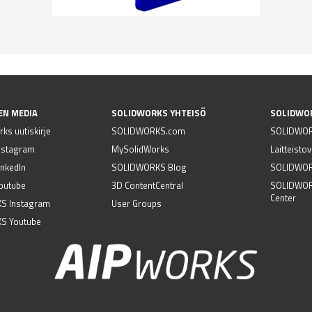
EN MEDIA
SOLIDWORKS YHTEISÖ
SOLIDWO
ks uutiskirje
SOLIDWORKS.com
SOLIDWOR
nstagram
MySolidWorks
Laitteisto
nkedIn
SOLIDWORKS Blog
SOLIDWORK
outube
3D ContentCentral
SOLIDWOR
Center
S Instagram
User Groups
S Youtube