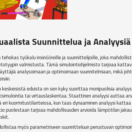
uaalista Suunnittelua ja Analyysiä
okas työkalu insinööreille ja suunnittelijoille, joka mahdollist
totyypin valmistusta. Tämä simulointiohjelmisto tarjoaa kattav
käyttäjiä analysoimaan ja optimoimaan suunnitelmiaan, mikä joht
siin.
 keskeisistä eduista on sen kyky suorittaa monipuolisia analyyse
ösimulointia tai virtauslaskentaa. Staattinen analyysi auttaa a
ä eri kuormitustilanteissa, kun taas dynaaminen analyysi kattaa 
o puolestaan tarjoaa mahdollisuuden arvioida lämpötilan jakau
skit.
ollistaa myös parametriseen suunnitteluun perustuvan optimoinn