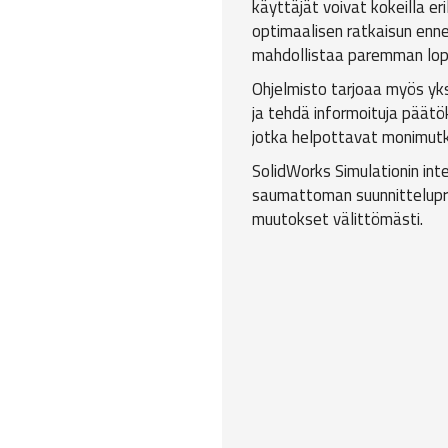
käyttäjät voivat kokeilla e
optimaalisen ratkaisun enn
mahdollistaa paremman lop
Ohjelmisto tarjoaa myös yksi
ja tehdä informoituja päätök
jotka helpottavat monimut
SolidWorks Simulationin in
saumattoman suunnitteluprose
muutokset välittömästi.