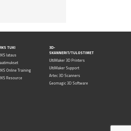
RKS TUKI
3D-
SKANNERIT/TULOSTIMET
KS lataus
UltiMaker 3D Printers
vaatimukset
UltiMaker Support
S Online Training
Artec 3D Scanners
KS Resource
Geomagic 3D Software