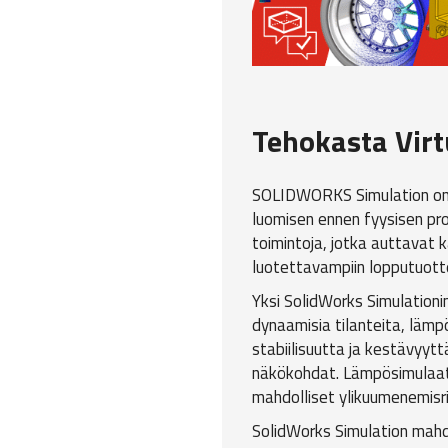
Tehokasta Virt
SOLIDWORKS Simulation on teh
luomisen ennen fyysisen pro
toimintoja, jotka auttavat 
luotettavampiin lopputuottei
Yksi SolidWorks Simulationin
dynaamisia tilanteita, lämp
stabiilisuutta ja kestävyytt
näkökohdat. Lämpösimulaati
mahdolliset ylikuumenemisri
SolidWorks Simulation mahd