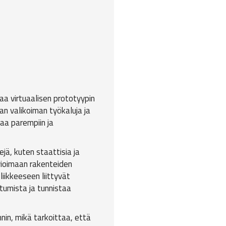
aa virtuaalisen prototyypin
an valikoiman työkaluja ja
aa parempiin ja
jä, kuten staattisia ja
rvioimaan rakenteiden
liikkeeseen liittyvät
tumista ja tunnistaa
in, mikä tarkoittaa, että