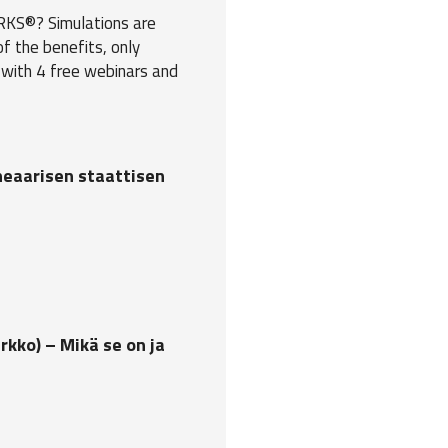
ORKS®? Simulations are
f the benefits, only
t with 4 free webinars and
ineaarisen staattisen
rkko) – Mikä se on ja