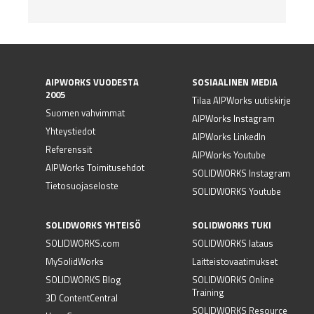
AIPWORKS VUODESTA
SOSIAALINEN MEDIA
2005
Tilaa AIPWorks uutiskirje
Suomen vahvimmat
AIPWorks Instagram
Yhteystiedot
AIPWorks LinkedIn
Referenssit
AIPWorks Youtube
AIPWorks Toimitusehdot
SOLIDWORKS Instagram
Tietosuojaseloste
SOLIDWORKS Youtube
SOLIDWORKS YHTEISÖ
SOLIDWORKS TUKI
SOLIDWORKS.com
SOLIDWORKS lataus
MySolidWorks
Laitteistovaatimukset
SOLIDWORKS Blog
SOLIDWORKS Online
Training
3D ContentCentral
SOLIDWORKS Resource