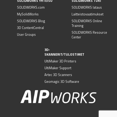
SOLIDWORKS YHTEISÖ
SOLIDWORKS TUKI
SOLIDWORKS.com
SOLIDWORKS lataus
MySolidWorks
Laitteistovaatimukset
SOLIDWORKS Blog
SOLIDWORKS Online
Training
3D ContentCentral
SOLIDWORKS Resource
User Groups
Center
3D-
SKANNERIT/TULOSTIMET
UltiMaker 3D Printers
UltiMaker Support
Artec 3D Scanners
Geomagic 3D Software