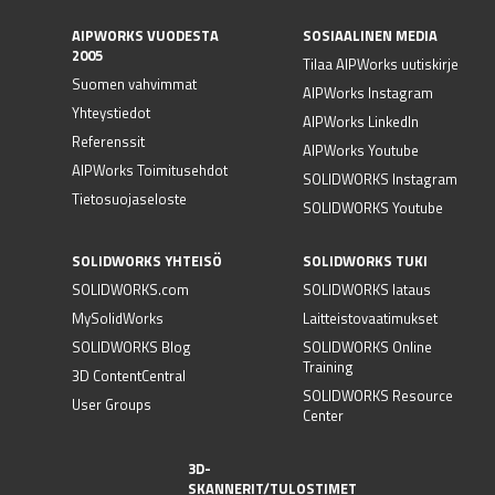
AIPWORKS VUODESTA
SOSIAALINEN MEDIA
2005
Tilaa AIPWorks uutiskirje
Suomen vahvimmat
AIPWorks Instagram
Yhteystiedot
AIPWorks LinkedIn
Referenssit
AIPWorks Youtube
AIPWorks Toimitusehdot
SOLIDWORKS Instagram
Tietosuojaseloste
SOLIDWORKS Youtube
SOLIDWORKS YHTEISÖ
SOLIDWORKS TUKI
SOLIDWORKS.com
SOLIDWORKS lataus
MySolidWorks
Laitteistovaatimukset
SOLIDWORKS Blog
SOLIDWORKS Online
Training
3D ContentCentral
SOLIDWORKS Resource
User Groups
Center
3D-
SKANNERIT/TULOSTIMET