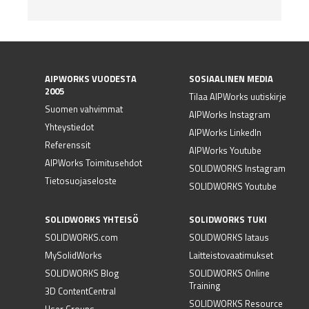
AIPWORKS VUODESTA
SOSIAALINEN MEDIA
2005
Tilaa AIPWorks uutiskirje
Suomen vahvimmat
AIPWorks Instagram
Yhteystiedot
AIPWorks LinkedIn
Referenssit
AIPWorks Youtube
AIPWorks Toimitusehdot
SOLIDWORKS Instagram
Tietosuojaseloste
SOLIDWORKS Youtube
SOLIDWORKS YHTEISÖ
SOLIDWORKS TUKI
SOLIDWORKS.com
SOLIDWORKS lataus
MySolidWorks
Laitteistovaatimukset
SOLIDWORKS Blog
SOLIDWORKS Online
Training
3D ContentCentral
SOLIDWORKS Resource