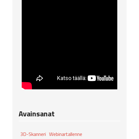
Avainsanat
3D-Skanneri
Webinartallenne