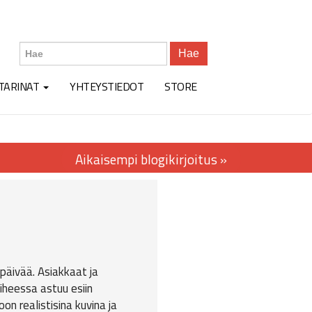
Hae
TARINAT
YHTEYSTIEDOT
STORE
kipäivää. Asiakkaat ja
iheessa astuu esiin
on realistisina kuvina ja