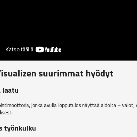
sualizen suurimmat hyödyt
 laatu
ntimoottoria, jonka avulla lopputulos näyttää aidolta – valot, v
isesti.
s työnkulku