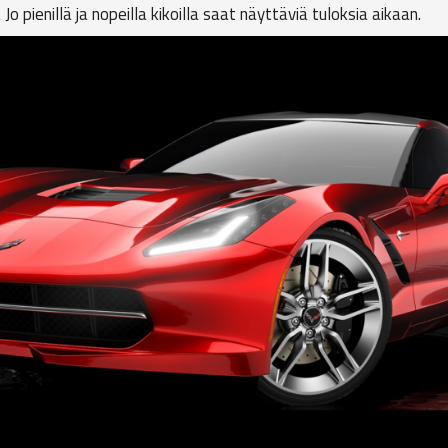
Jo pienillä ja nopeilla kikoilla saat näyttäviä tuloksia aikaan.