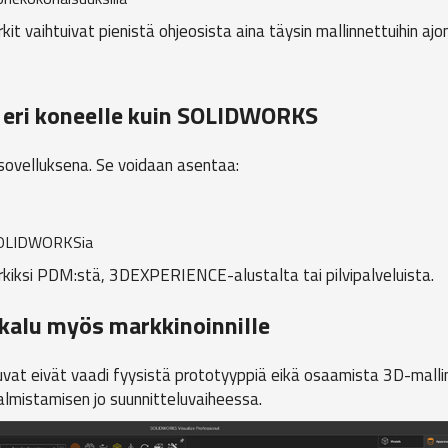
t vaihtuivat pienistä ohjeosista aina täysin mallinnettuihin ajon
a eri koneelle kuin SOLIDWORKS
ä sovelluksena. Se voidaan asentaa:
e SOLIDWORKSia
rkiksi PDM:stä, 3DEXPERIENCE-alustalta tai pilvipalveluista.
kalu myös markkinoinnille
uvat eivät vaadi fyysistä prototyyppiä eikä osaamista 3D-mallin
almistamisen jo suunnitteluvaiheessa.