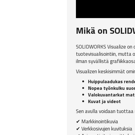
Mikä on SOLID
SOLIDWORKS Visualize on o
tuotevisualisointiin, mutta
ilman syvällistä grafiikkaos
Visualizen keskisimmät omi
Huippulaadukas rende
Nopea työnkulku suo
Valokuvantarkat mater
Kuvat ja videot
Sen avulla voidaan tuottaa
✔ Markkinointikuvia
✔ Verkkosivujen kuvituksia