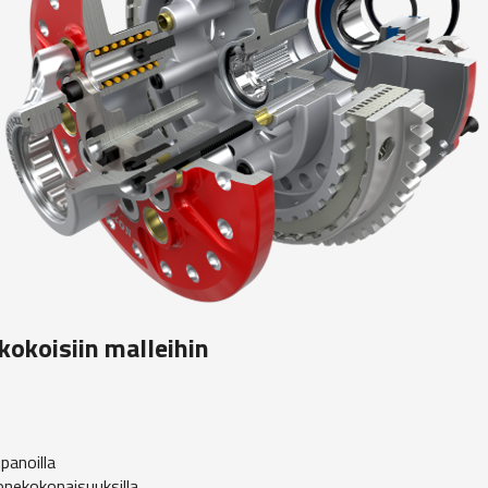
kokoisiin malleihin
panoilla
konekokonaisuuksilla