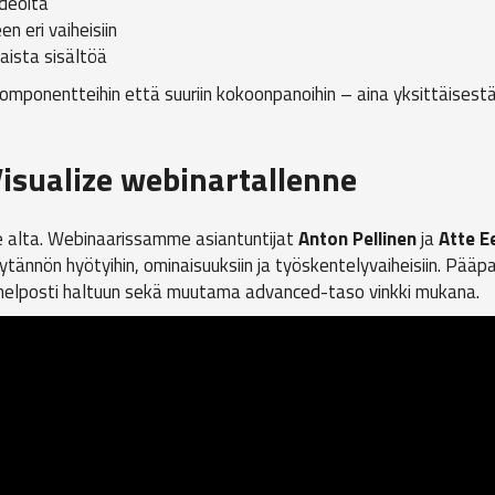
ideoita
n eri vaiheisiin
aista sisältöä
 komponentteihin että suuriin kokoonpanoihin – aina yksittäisestä
sualize webinartallenne
 alta. Webinaarissamme asiantuntijat
Anton Pellinen
ja
Atte E
nnön hyötyihin, ominaisuuksiin ja työskentelyvaiheisiin. Pääpai
helposti haltuun sekä muutama advanced-taso vinkki mukana.