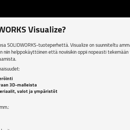
WORKS Visualize?
sa SOLIDWORKS-tuoteperhettä. Visualize on suunniteltu amm
 on niin helppokäyttöinen että noviisikin oppii nopeasti tekemää
aamista.
naisuudet:
röinti
raan 3D-malleista
iaalit, valot ja ympäristöt
 mm.: