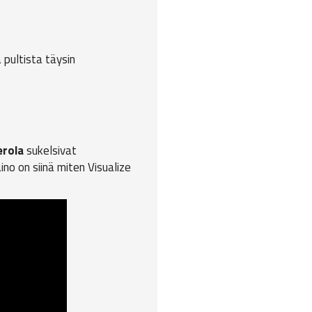
 pultista täysin
erola
sukelsivat
no on siinä miten Visualize