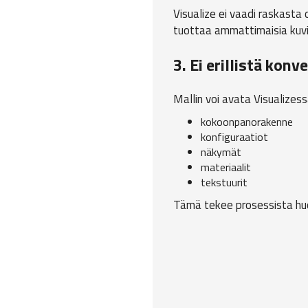
Visualize ei vaadi raskasta
tuottaa ammattimaisia kuvi
3. Ei erillistä ko
Mallin voi avata Visualizes
kokoonpanorakenne
konfiguraatiot
näkymät
materiaalit
tekstuurit
Tämä tekee prosessista hu