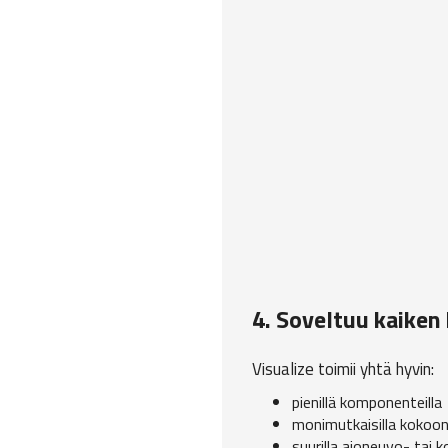
4. Soveltuu kaiken 
Visualize toimii yhtä hyvin:
pienillä komponenteilla
monimutkaisilla kokoon
suurilla ajoneuvo- tai 