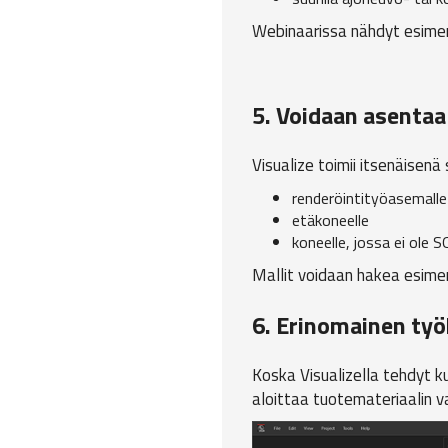
Webinaarissa nähdyt esimerki
5. Voidaan asenta
Visualize toimii itsenäisen
renderöintityöasemalle
etäkoneelle
koneelle, jossa ei ol
Mallit voidaan hakea esime
6. Erinomainen työ
Koska Visualizella tehdyt k
aloittaa tuotemateriaalin v