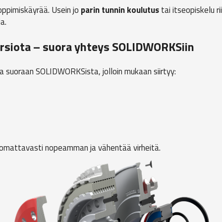
 oppimiskäyrää. Usein jo
parin tunnin koulutus
tai itseopiskelu ri
a.
nversiota – suora yhteys SOLIDWORKSiin
sa suoraan SOLIDWORKSista, jolloin mukaan siirtyy:
omattavasti nopeamman ja vähentää virheitä.