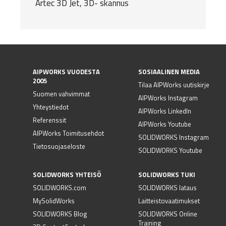
Artec 3D Jet, 3D- skannus
AIPWORKS VUODESTA
SOSIAALINEN MEDIA
2005
Tilaa AIPWorks uutiskirje
Suomen vahvimmat
AIPWorks Instagram
Yhteystiedot
AIPWorks LinkedIn
Referenssit
AIPWorks Youtube
AIPWorks Toimitusehdot
SOLIDWORKS Instagram
Tietosuojaseloste
SOLIDWORKS Youtube
SOLIDWORKS YHTEISÖ
SOLIDWORKS TUKI
SOLIDWORKS.com
SOLIDWORKS lataus
MySolidWorks
Laitteistovaatimukset
SOLIDWORKS Blog
SOLIDWORKS Online
Training