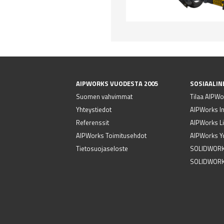
AIPWORKS VUODESTA 2005
SOSIAALIN
Suomen vahvimmat
Tilaa AIPWor
Yhteystiedot
AIPWorks I
Referenssit
AIPWorks Li
AIPWorks Toimitusehdot
AIPWorks Y
Tietosuojaseloste
SOLIDWORK
SOLIDWORK