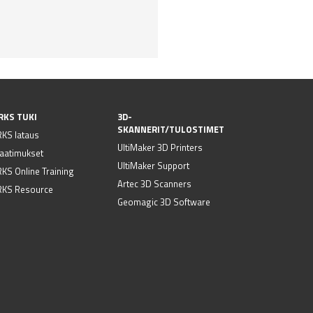
RKS TUKI
3D-
SKANNERIT/TULOSTIMET
KS lataus
UltiMaker 3D Printers
vaatimukset
UltiMaker Support
S Online Training
Artec 3D Scanners
KS Resource
Geomagic 3D Software