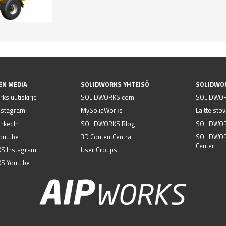
EN MEDIA
SOLIDWORKS YHTEISÖ
SOLIDWO
ks uutiskirje
SOLIDWORKS.com
SOLIDWOR
nstagram
MySolidWorks
Laitteisto
nkedIn
SOLIDWORKS Blog
SOLIDWORK
outube
3D ContentCentral
SOLIDWOR
Center
S Instagram
User Groups
S Youtube