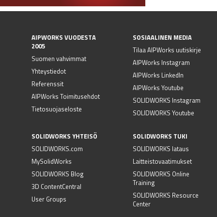
AIPWORKS VUODESTA
SOSIAALINEN MEDIA
2005
Tilaa AIPWorks uutiskirje
Suomen vahvimmat
AIPWorks Instagram
Yhteystiedot
AIPWorks LinkedIn
Referenssit
AIPWorks Youtube
AIPWorks Toimitusehdot
SOLIDWORKS Instagram
Tietosuojaseloste
SOLIDWORKS Youtube
SOLIDWORKS YHTEISÖ
SOLIDWORKS TUKI
SOLIDWORKS.com
SOLIDWORKS lataus
MySolidWorks
Laitteistovaatimukset
SOLIDWORKS Blog
SOLIDWORKS Online
Training
3D ContentCentral
SOLIDWORKS Resource
User Groups
Center