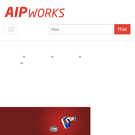
Hae
»
»
»
AIPWorks
3D-skannaus
3D-skannerit
Artec Space Spider 3D-
»
Banner-artec-spacespider-3d-skannaus
skanneri