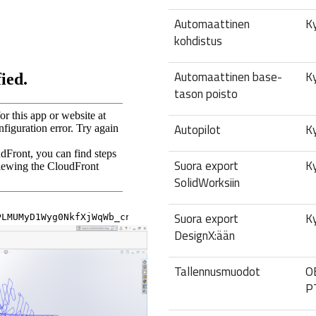
Automaattinen
Ky
kohdistus
Automaattinen base-
Ky
tason poisto
Autopilot
Ky
Suora export
Ky
SolidWorksiin
Suora export
Ky
DesignX:ään
Tallennusmuodot
O
P