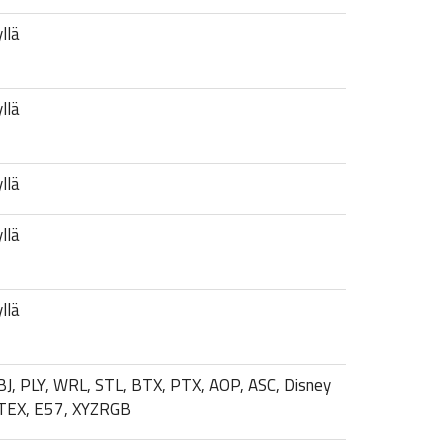
llä
llä
llä
llä
llä
BJ, PLY, WRL, STL, BTX, PTX, AOP, ASC, Disney
TEX, E57, XYZRGB