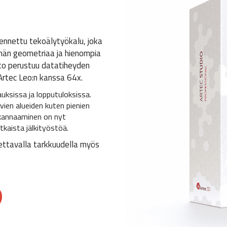
ennettu tekoälytyökalu, joka
män geometriaa ja hienompia
nto perustuu datatiheyden
Artec Leo:n kanssa 64x.
ksissa ja lopputuloksissa.
vien alueiden kuten pienien
 skannaaminen on nyt
aista jälkityöstöä.
ttavalla tarkkuudella myös