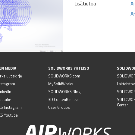
Lisätietoa
A
Ar
EN MEDIA
SOLIDWORKS YHTEISÖ
SOLIDWO
ks uutiskirje
SOLIDWORKS.com
SOLIDWOR
nstagram
MySolidWorks
Laitteisto
nkedIn
SOLIDWORKS Blog
SOLIDWORK
outube
3D ContentCentral
SOLIDWOR
Center
S Instagram
User Groups
S Youtube