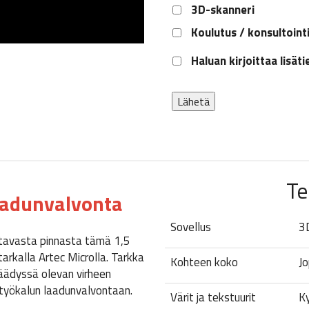
3D-skanneri
Koulutus / konsultoint
Lisätietoa
Haluan kirjoittaa lisät
Lähetä
Te
aadunvalvonta
Sovellus
3
tavasta pinnasta tämä 1,5
tarkalla Artec Microlla. Tarkka
Kohteen koko
Jo
päädyssä olevan virheen
työkalun laadunvalvontaan.
Värit ja tekstuurit
Ky