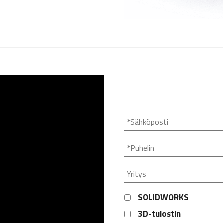
Sähköposti
*
Puhelin
*
Yritys
Etunimi
Tuote
SOLIDWORKS
3D-tulostin