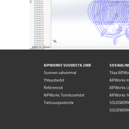
AIPWORKS VUODESTA 2005
SOSIAALIN
Suomen vahvimmat
Tilaa AIPWor
Yhteystiedot
AIPWorks I
Referenssit
AIPWorks Li
AIPWorks Toimitusehdot
AIPWorks Y
Tietosuojaseloste
SOLIDWORK
SOLIDWORK