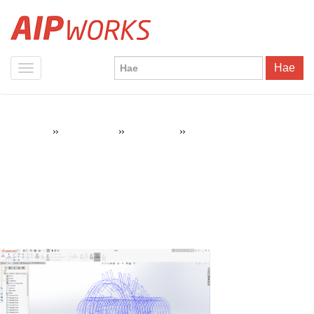
Hae
»
»
»
Artec-Studio-SolidWorks
AIPWorks
3D-skannaus
Artec Studio