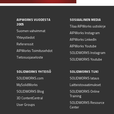
AIPWORKS VUODESTA
SOSIAALINEN MEDIA
2005
Tilaa AIPWorks uutiskirje
Suomen vahvimmat
AIPWorks Instagram
Yhteystiedot
AIPWorks LinkedIn
Referenssit
AIPWorks Youtube
AIPWorks Toimitusehdot
SOLIDWORKS Instagram
Tietosuojaseloste
SOLIDWORKS Youtube
SOLIDWORKS YHTEISÖ
SOLIDWORKS TUKI
SOLIDWORKS.com
SOLIDWORKS lataus
MySolidWorks
Laitteistovaatimukset
SOLIDWORKS Blog
SOLIDWORKS Online
Training
3D ContentCentral
SOLIDWORKS Resource
User Groups
Center