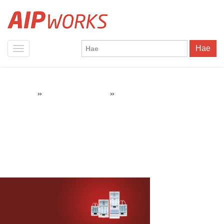
Hae
»
»
Banner-Ultimaker-3D-Tulostin
AIPWorks
3D-tulostin Kampanjat