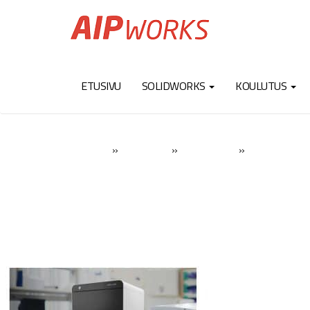
ETUSIVU
SOLIDWORKS
KOULUTUS
»
»
»
3D-Systems-F
AIPWorks
3D-tulostus
3D-tulostimet