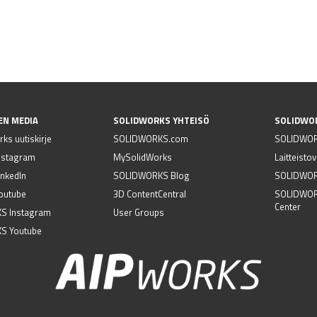
EN MEDIA
SOLIDWORKS YHTEISÖ
SOLIDWO
ks uutiskirje
SOLIDWORKS.com
SOLIDWOR
nstagram
MySolidWorks
Laitteisto
nkedIn
SOLIDWORKS Blog
SOLIDWORK
outube
3D ContentCentral
SOLIDWOR
Center
S Instagram
User Groups
S Youtube