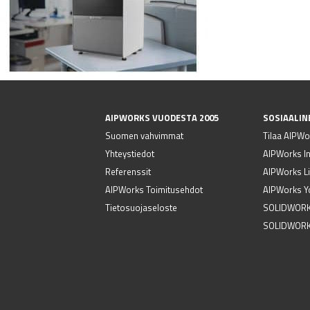
AIPWORKS VUODESTA 2005
SOSIAALIN
Suomen vahvimmat
Tilaa AIPWor
Yhteystiedot
AIPWorks I
Referenssit
AIPWorks Li
AIPWorks Toimitusehdot
AIPWorks Y
Tietosuojaseloste
SOLIDWORK
SOLIDWORK