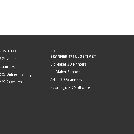
RKS TUKI
3D-
SKANNERIT/TULOSTIMET
KS lataus
UltiMaker 3D Printers
vaatimukset
UltiMaker Support
S Online Training
Artec 3D Scanners
KS Resource
Geomagic 3D Software