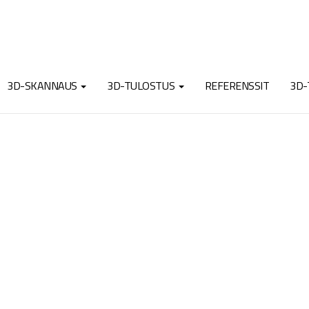
3D-SKANNAUS
3D-TULOSTUS
REFERENSSIT
3D-
abPro-1000-3D-tulostin