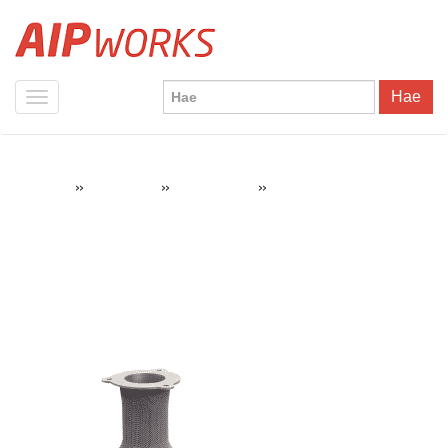
Hae
»
»
»
3D Systems
AIPWorks
3D-tulostus
3D-tulostimet
metallitulostus metallintulostin