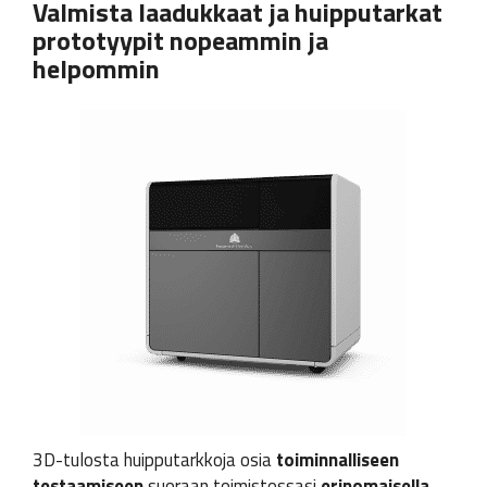
Valmista laadukkaat ja huipputarkat
prototyypit nopeammin ja
helpommin
3D-tulosta huipputarkkoja osia
toiminnalliseen
testaamiseen
suoraan toimistossasi
erinomaisella