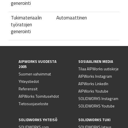
generointi
Tukimateriaalin
Automaattinen
työratojen
generointi
AIPWORKS VUODESTA
SOSIAALINEN MEDIA
2005
Tilaa AIPWorks uutiskirje
Suomen vahvimmat
AIPWorks Instagram
Yhteystiedot
AIPWorks LinkedIn
Referenssit
AIPWorks Youtube
AIPWorks Toimitusehdot
SOLIDWORKS Instagram
Tietosuojaseloste
SOLIDWORKS Youtube
SOLIDWORKS YHTEISÖ
SOLIDWORKS TUKI
SOLIDWORKS.com
SOLIDWORKS lataus