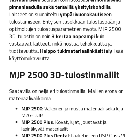
pinnanlaadulla sekä terävillä yksityiskohdilla
.
Laitteet on suunniteltu
ympärivuorokautiseen
tulostamiseen. Erityisen tasokkaan tulostuspään ja
optimoitujen tulostusparametrien myötä MJP 2500
3D-tulostin on noin
3 kertaa nopeampi
kuin
vastaavat laitteet, mikä nostaa tehokkuutta ja
tuottavuutta.
Helppo tukimateriaalinkäsittely
lisää
käyttömukavuutta.
MJP 2500 3D-tulostinmallit
Saatavilla on neljä eri tulostinmallia. Mallien erona on
materiaalivalikoima.
MJP 2500
: Valkoinen ja musta materiaali sekä luja
M2G-DUR
MJP 2500 Plus
: Kovat, lujat, joustavat ja
läpinäkyvät materiaalit
MJP 2500 Plus Dental
: Lääketieteen USP Class VI