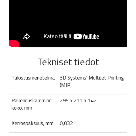
Tekniset tiedot
Tulostusmenetelmä
3D Systems’ MultiJet Printing
(MJP)
Rakennuskammion
295 x 211 x 142
koko, mm
Kerrospaksuus, mm
0,032