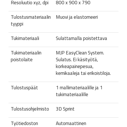
Resoluutio xyz, dpi
800 x 900 x 790
Tulostusmateriaalin
Muovi ja elastomeeri
tyyppi
Tukimateriaali
Sulattamalla poistettava
Tukimateriaalin
MJP EasyClean System.
poistolaite
Sulatus. Ei käsityötä,
korkeapainepesua,
kemikaaleja tai erikoistiloja.
Tulostuspäät
1 mallimateriaalille ja 1
tukimateriaalille
Tulostusohjelmisto
3D Sprint
Työtiedoston
Automaattinen