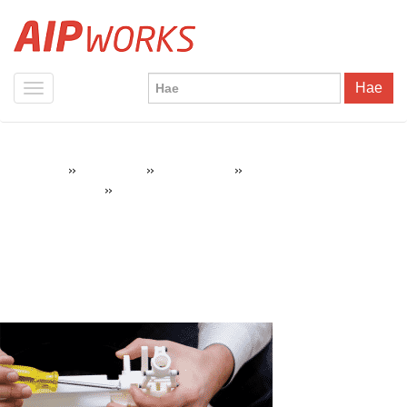
Hae
»
»
»
AIPWorks
3D-tulostus
3D-tulostimet
3D Systems ProJet MJP
»
projet_3600_working_prototypes
3600 3D-tulostin