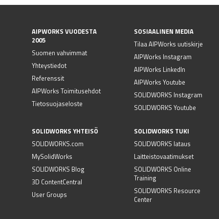
AIPWORKS VUODESTA
SOSIAALINEN MEDIA
2005
Tilaa AIPWorks uutiskirje
Suomen vahvimmat
AIPWorks Instagram
Yhteystiedot
AIPWorks LinkedIn
Referenssit
AIPWorks Youtube
AIPWorks Toimitusehdot
SOLIDWORKS Instagram
Tietosuojaseloste
SOLIDWORKS Youtube
SOLIDWORKS YHTEISÖ
SOLIDWORKS TUKI
SOLIDWORKS.com
SOLIDWORKS lataus
MySolidWorks
Laitteistovaatimukset
SOLIDWORKS Blog
SOLIDWORKS Online
Training
3D ContentCentral
SOLIDWORKS Resource
User Groups
Center