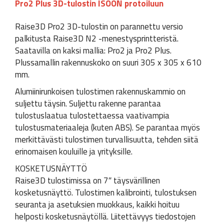
Pro2 Plus 3D-tulostin ISOON protoiluun
Raise3D Pro2 3D-tulostin on parannettu versio
palkitusta Raise3D N2 -menestysprintteristä.
Saatavilla on kaksi mallia: Pro2 ja Pro2 Plus.
Plussamallin rakennuskoko on suuri 305 x 305 x 610
mm.
Alumiinirunkoisen tulostimen rakennuskammio on
suljettu täysin. Suljettu rakenne parantaa
tulostuslaatua tulostettaessa vaativampia
tulostusmateriaaleja (kuten ABS). Se parantaa myös
merkittävästi tulostimen turvallisuutta, tehden siitä
erinomaisen kouluille ja yrityksille.
KOSKETUSNÄYTTÖ
Raise3D tulostimissa on 7″ täysvärillinen
kosketusnäyttö. Tulostimen kalibrointi, tulostuksen
seuranta ja asetuksien muokkaus, kaikki hoituu
helposti kosketusnäytöllä. Liitettävyys tiedostojen