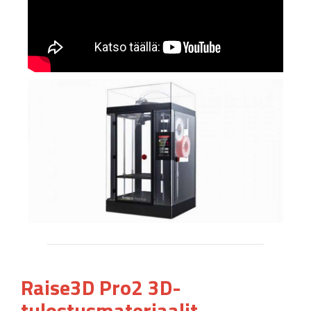
Raise3D Pro2 3D-
tulostusmateriaalit