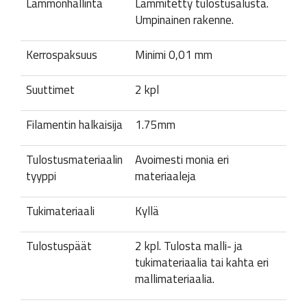
Lämmönhallinta
Lämmitetty tulostusalusta.
Umpinainen rakenne.
Kerrospaksuus
Minimi 0,01 mm
Suuttimet
2 kpl
Filamentin halkaisija
1.75mm
Tulostusmateriaalin
Avoimesti monia eri
tyyppi
materiaaleja
Tukimateriaali
Kyllä
Tulostuspäät
2 kpl. Tulosta malli- ja
tukimateriaalia tai kahta eri
mallimateriaalia.