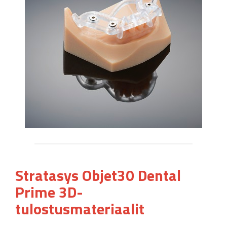
Stratasys Objet30 Dental
Prime 3D-
tulostusmateriaalit