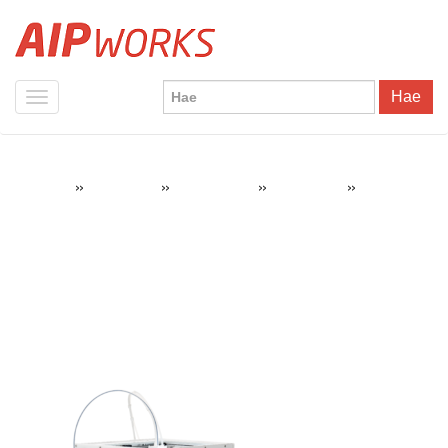
Hae
»
»
»
»
SDB2019-
AIPWorks
3D-tulostus
3D-tulostimet
UltiMaker S3
06-26_0001-40