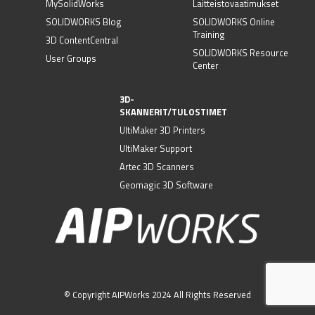
MySolidWorks
Laitteistovaatimukset
SOLIDWORKS Blog
SOLIDWORKS Online
Training
3D ContentCentral
SOLIDWORKS Resource
User Groups
Center
3D-
SKANNERIT/TULOSTIMET
UltiMaker 3D Printers
UltiMaker Support
Artec 3D Scanners
Geomagic 3D Software
© Copyright AIPWorks 2024 All Rights Reserved