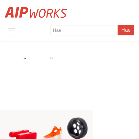
Hae
»
»
Materiaalikuva
AIPWorks
3D-tulostus