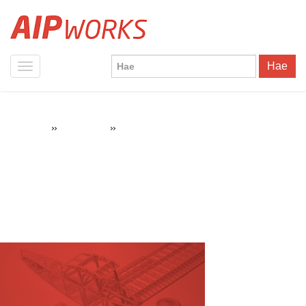
Hae
»
»
3D-tulostettu pienoismalli
AIPWorks
3D-tulostus