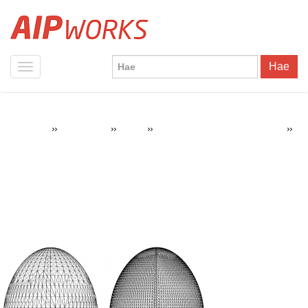
Hae
»
»
»
»
AIPWorks
3D-tulostus
Tietoa
3D-tulostuksen toimintaperiaate
STL-malli