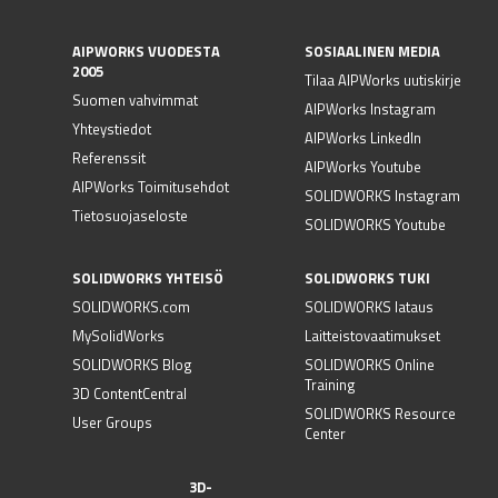
AIPWORKS VUODESTA
SOSIAALINEN MEDIA
2005
Tilaa AIPWorks uutiskirje
Suomen vahvimmat
AIPWorks Instagram
Yhteystiedot
AIPWorks LinkedIn
Referenssit
AIPWorks Youtube
AIPWorks Toimitusehdot
SOLIDWORKS Instagram
Tietosuojaseloste
SOLIDWORKS Youtube
SOLIDWORKS YHTEISÖ
SOLIDWORKS TUKI
SOLIDWORKS.com
SOLIDWORKS lataus
MySolidWorks
Laitteistovaatimukset
SOLIDWORKS Blog
SOLIDWORKS Online
Training
3D ContentCentral
SOLIDWORKS Resource
User Groups
Center
3D-