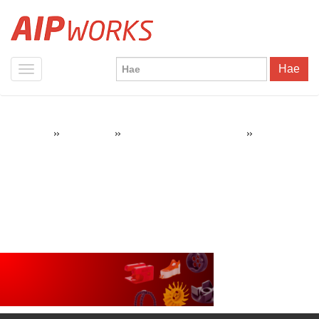
Hae
»
»
»
Black Red
AIPWorks
3D-tulostus
UltiMaker S sarjan materiaalit
and White Modern Typographic LinkedIn Banner (5)