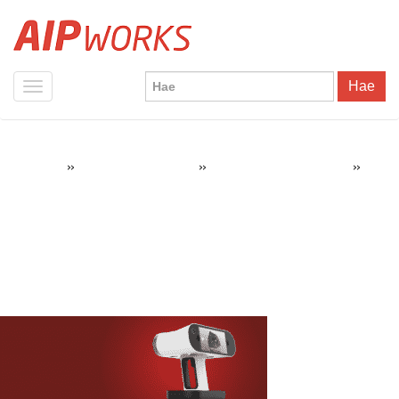
Hae
»
»
»
AIPWorks
SOLIDWORKS Koulutus
3D-Skannauksen perusteet
Banner-Artec-Leo-3D-skanneri