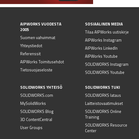
AIPWORKS VUODESTA
SOSIAALINEN MEDIA
2005
Tilaa AIPWorks uutiskirje
Suomen vahvimmat
AIPWorks Instagram
Yhteystiedot
AIPWorks LinkedIn
Referenssit
AIPWorks Youtube
AIPWorks Toimitusehdot
SOLIDWORKS Instagram
Tietosuojaseloste
SOLIDWORKS Youtube
SOLIDWORKS YHTEISÖ
SOLIDWORKS TUKI
SOLIDWORKS.com
SOLIDWORKS lataus
MySolidWorks
Laitteistovaatimukset
SOLIDWORKS Blog
SOLIDWORKS Online
Training
3D ContentCentral
SOLIDWORKS Resource
User Groups
Center