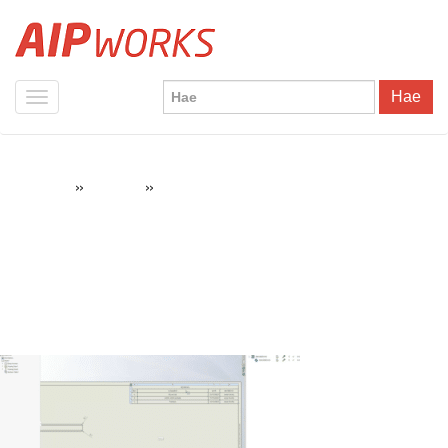
Hae
»
»
Revisiotaulukko_
AIPWorks
Pikavinkit