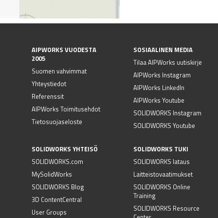
AIPWORKS VUODESTA
SOSIAALINEN MEDIA
2005
Tilaa AIPWorks uutiskirje
Suomen vahvimmat
AIPWorks Instagram
Yhteystiedot
AIPWorks LinkedIn
Referenssit
AIPWorks Youtube
AIPWorks Toimitusehdot
SOLIDWORKS Instagram
Tietosuojaseloste
SOLIDWORKS Youtube
SOLIDWORKS YHTEISÖ
SOLIDWORKS TUKI
SOLIDWORKS.com
SOLIDWORKS lataus
MySolidWorks
Laitteistovaatimukset
SOLIDWORKS Blog
SOLIDWORKS Online
Training
3D ContentCentral
SOLIDWORKS Resource
User Groups
Center