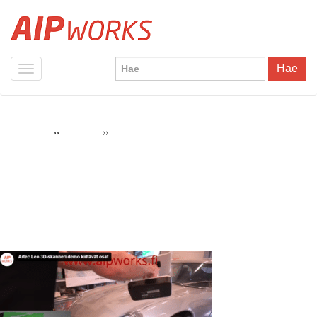
Hae
»
»
Screenshot 2023-07-26 155607
AIPWorks
Pikavinkit