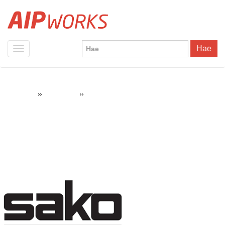
Hae
»
»
Sako Oy
AIPWorks
Referenssit