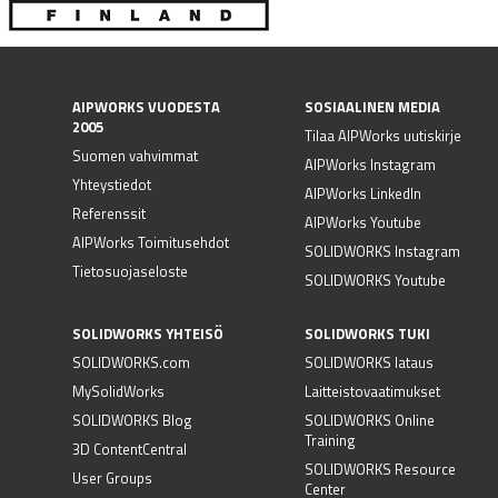
AIPWORKS VUODESTA
SOSIAALINEN MEDIA
2005
Tilaa AIPWorks uutiskirje
Suomen vahvimmat
AIPWorks Instagram
Yhteystiedot
AIPWorks LinkedIn
Referenssit
AIPWorks Youtube
AIPWorks Toimitusehdot
SOLIDWORKS Instagram
Tietosuojaseloste
SOLIDWORKS Youtube
SOLIDWORKS YHTEISÖ
SOLIDWORKS TUKI
SOLIDWORKS.com
SOLIDWORKS lataus
MySolidWorks
Laitteistovaatimukset
SOLIDWORKS Blog
SOLIDWORKS Online
Training
3D ContentCentral
SOLIDWORKS Resource
User Groups
Center