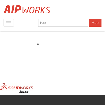
Hae
»
»
SOLIDWORKS Asiakas
AIPWorks
Referenssit