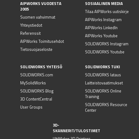
AIPWORKS VUODESTA
SOSIAALINEN MEDIA
2005
Tilaa AIPWorks uutiskirje
Suomen vahvimmat
AIPWorks Instagram
Yhteystiedot
AIPWorks LinkedIn
Referenssit
AIPWorks Youtube
AIPWorks Toimitusehdot
SOLIDWORKS Instagram
Tietosuojaseloste
SOLIDWORKS Youtube
SOLIDWORKS YHTEISÖ
SOLIDWORKS TUKI
SOLIDWORKS.com
SOLIDWORKS lataus
MySolidWorks
Laitteistovaatimukset
SOLIDWORKS Blog
SOLIDWORKS Online
Training
3D ContentCentral
SOLIDWORKS Resource
User Groups
Center
3D-
SKANNERIT/TULOSTIMET
UltiMaker 3D Printers