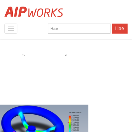
Hae
»
»
SolidWorks-SimulationXpress
AIPWorks
SOLIDWORKS Tuotteet