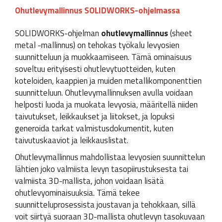
Ohutlevymallinnus SOLIDWORKS-ohjelmassa
SOLIDWORKS-ohjelman
ohutlevymallinnus
(sheet
metal -mallinnus) on tehokas työkalu levyosien
suunnitteluun ja muokkaamiseen. Tämä ominaisuus
soveltuu erityisesti ohutlevytuotteiden, kuten
koteloiden, kaappien ja muiden metallikomponenttien
suunnitteluun. Ohutlevymallinnuksen avulla voidaan
helposti luoda ja muokata levyosia, määritellä niiden
taivutukset, leikkaukset ja liitokset, ja lopuksi
generoida tarkat valmistusdokumentit, kuten
taivutuskaaviot ja leikkauslistat.
Ohutlevymallinnus mahdollistaa levyosien suunnittelun
lähtien joko valmiista levyn tasopiirustuksesta tai
valmiista 3D-mallista, johon voidaan lisätä
ohutlevyominaisuuksia. Tämä tekee
suunnitteluprosessista joustavan ja tehokkaan, sillä
voit siirtyä suoraan 3D-mallista ohutlevyn tasokuvaan