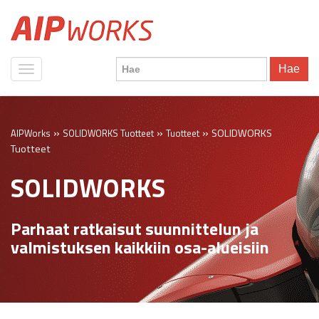
Hae
»
»
»
SOLIDWORKS
AIPWorks
SOLIDWORKS Tuotteet
Tuotteet
Tuotteet
SOLIDWORKS
Parhaat ratkaisut suunnittelun ja
valmistuksen kaikkiin osa-alueisiin