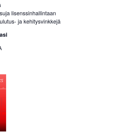
ä
suja lisenssinhallintaan
utus- ja kehitysvinkkejä
asi
A