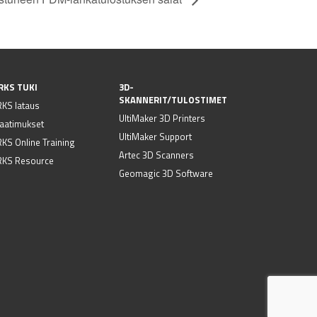
RKS TUKI
3D-
SKANNERIT/TULOSTIMET
KS lataus
UltiMaker 3D Printers
vaatimukset
UltiMaker Support
S Online Training
Artec 3D Scanners
KS Resource
Geomagic 3D Software