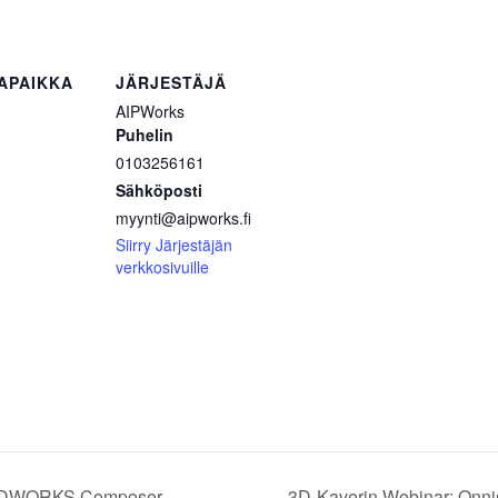
APAIKKA
JÄRJESTÄJÄ
AIPWorks
Puhelin
0103256161
Sähköposti
myynti@aipworks.fi
Siirry Järjestäjän
verkkosivuille
OLIDWORKS Composer
3D-Kaverin Webinar: Onni