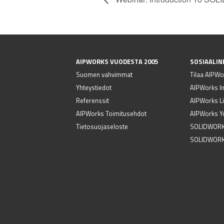
AIPWORKS VUODESTA 2005
SOSIAALIN
Suomen vahvimmat
Tilaa AIPWor
Yhteystiedot
AIPWorks I
Referenssit
AIPWorks Li
AIPWorks Toimitusehdot
AIPWorks Y
Tietosuojaseloste
SOLIDWORK
SOLIDWORK