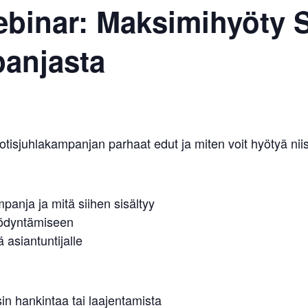
ebinar: Maksimihyöt
panjasta
juhlakampanjan parhaat edut ja miten voit hyötyä niis
ja ja mitä siihen sisältyy
yödyntämiseen
 asiantuntijalle
 hankintaa tai laajentamista