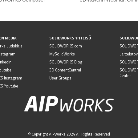
EN MEDIA
SOLIDWORKS YHTEISÖ
SOLIDWO
ks uutiskirje
SOLIDWORKS.com
SOLIDWOR
nstagram
MySolidWorks
Laitteisto
nkedIn
SOLIDWORKS Blog
SOLIDWORK
outube
3D ContentCentral
SOLIDWOR
Center
S Instagram
User Groups
S Youtube
© Copyright AIPWorks 2024 All Rights Reserved