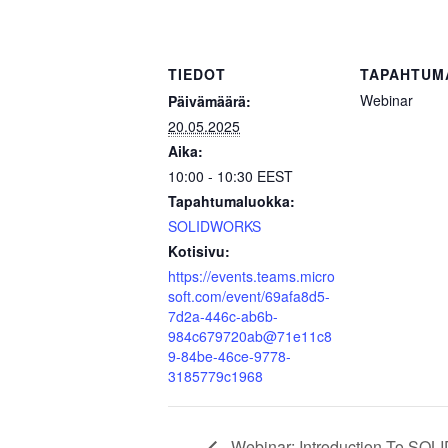
TIEDOT
TAPAHTUM
Webinar
Päivämäärä:
20.05.2025
Aika:
10:00 - 10:30
EEST
Tapahtumaluokka:
SOLIDWORKS
Kotisivu:
https://events.teams.micro
soft.com/event/69afa8d5-
7d2a-446c-ab6b-
984c679720ab@71e11c8
9-84be-46ce-9778-
3185779c1968
Webinar: Introduction To S