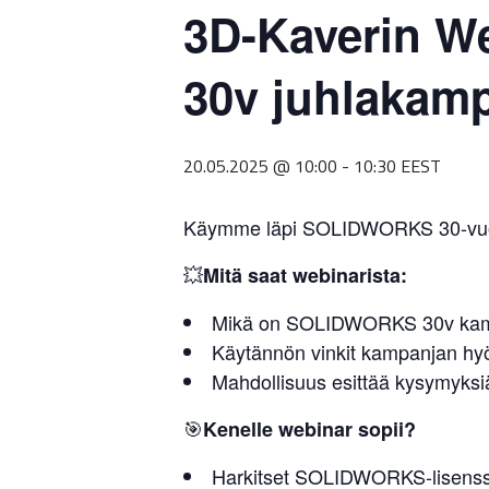
3D-Kaverin W
30v juhlakam
20.05.2025 @ 10:00
-
10:30
EEST
Käymme läpi SOLIDWORKS 30-vuotis
💥
Mitä saat webinarista:
Mikä on SOLIDWORKS 30v kampan
Käytännön vinkit kampanjan h
Mahdollisuus esittää kysymyksiä
🎯
Kenelle webinar sopii?
Harkitset SOLIDWORKS-lisenssin