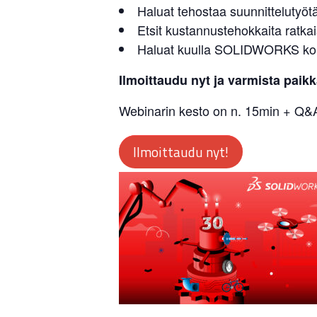
Haluat tehostaa suunnittelutyöt
Etsit kustannustehokkaita ratkai
Haluat kuulla SOLIDWORKS koul
Ilmoittaudu nyt ja varmista paikk
Webinarin kesto on n. 15min + Q&
Ilmoittaudu nyt!