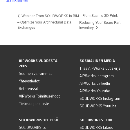
3D-skanneri
From Scan to 3D Print:
Webinar From SOLIDWORKS to BIM
– Optimize Your Architectural Data
Reducing Your Spare Part
Exchanges
Inventory
AIPWORKS VUODESTA
SOSIAALINEN MEDIA
2005
Tilaa AIPWorks uutiskirje
Suomen vahvimmat
AIPWorks Instagram
Yhteystiedot
AIPWorks LinkedIn
Referenssit
AIPWorks Youtube
AIPWorks Toimitusehdot
SOLIDWORKS Instagram
Tietosuojaseloste
SOLIDWORKS Youtube
SOLIDWORKS YHTEISÖ
SOLIDWORKS TUKI
SOLIDWORKS.com
SOLIDWORKS lataus