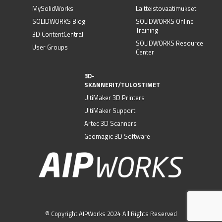
MySolidWorks
Laitteistovaatimukset
SOLIDWORKS Blog
SOLIDWORKS Online
Training
3D ContentCentral
SOLIDWORKS Resource
User Groups
Center
3D-
SKANNERIT/TULOSTIMET
UltiMaker 3D Printers
UltiMaker Support
Artec 3D Scanners
Geomagic 3D Software
© Copyright AIPWorks 2024 All Rights Reserved