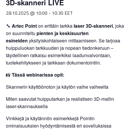
3D-skanneri LIVE
28.10.2025 @ 10:00
-
10:30
EET
🔧
Artec Point
on erittäin tarkka
laser 3D-skanneri
, joka
on suunniteltu
pienten ja keskisuurten
esineiden
yksityiskohtaiseen mittaamiseen. Se tarjoaa
huippuluokan tarkkuuden ja nopean tiedonkeruun –
täydellinen ratkaisu esimerkiksi laadunvalvontaan,
tuotekehitykseen ja tarkkaan dokumentointiin.
📸
Tässä webinarissa opit:
Skannerin käyttöönoton ja käytön vaihe vaiheelta
Miten saavutat huipputarkan ja realistisen 3D-mallin
laser-skannauksella
Vinkkejä ja käytännön esimerkkejä Pointin
ominaisuuksien hyödyntämisestä eri sovelluksissa